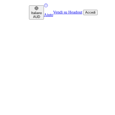
Vendi su Headout
Accedi
Italiano
Aiuto
AUD