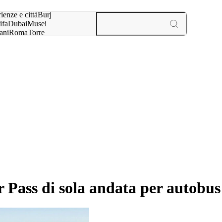
a:
ienze e città
Burj
ifa
Dubai
Musei
ani
Roma
Torre
l
Parigi
esperienze e città
 Pass di sola andata per autobus