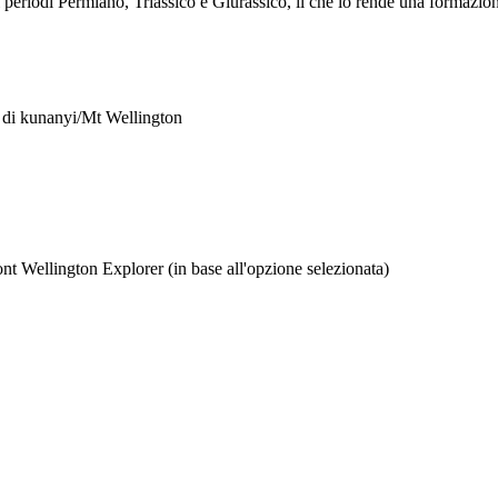
i periodi Permiano, Triassico e Giurassico, il che lo rende una formazion
o di kunanyi/Mt Wellington
nt Wellington Explorer (in base all'opzione selezionata)