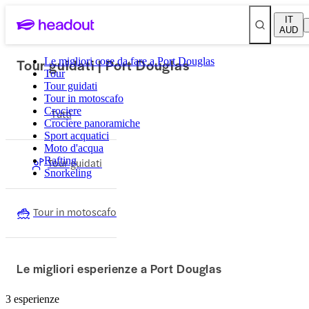
IT
AUD
Tour guidati | Port Douglas
Le migliori cose da fare a Port Douglas
Tour
Tour guidati
Tour in motoscafo
Crociere
Tutti
Crociere panoramiche
Sport acquatici
Moto d'acqua
Rafting
Tour guidati
Snorkeling
Tour in motoscafo
Le migliori esperienze a Port Douglas
3 esperienze