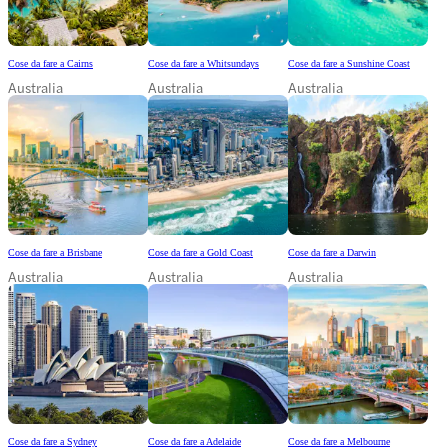
Cose da fare a Cairns
Cose da fare a Whitsundays
Cose da fare a Sunshine Coast
Australia
Australia
Australia
Cose da fare a Brisbane
Cose da fare a Gold Coast
Cose da fare a Darwin
Australia
Australia
Australia
Cose da fare a Sydney
Cose da fare a Adelaide
Cose da fare a Melbourne