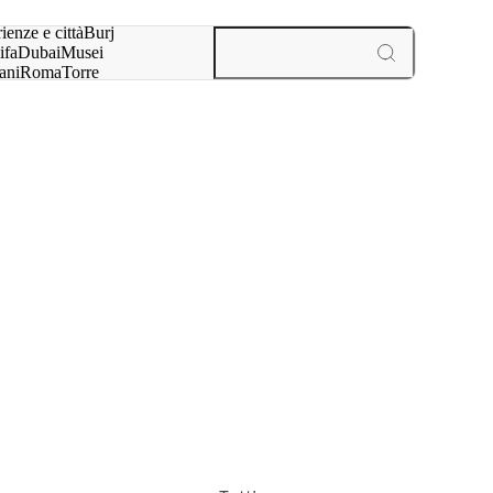
a:
ienze e città
Burj
ifa
Dubai
Musei
ani
Roma
Torre
l
Parigi
esperienze e città