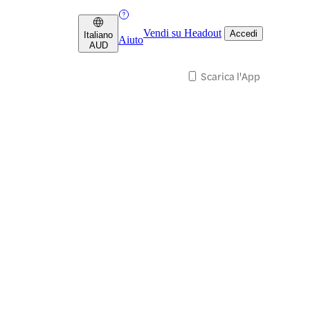
Vendi su Headout
Accedi
Italiano
Aiuto
AUD
Scarica l'App