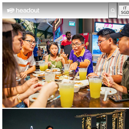
IT
SGD