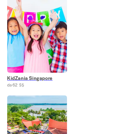
KidZania Singapore
da 62 S$