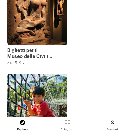
Biglietti per il
Museo delle Civiltà
Asiatiche
da 15 S$
Esplora
Categorie
Account