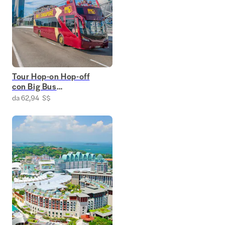
Tour Hop-on Hop-off
con Big Bus
Singapore
da 62,94 S$