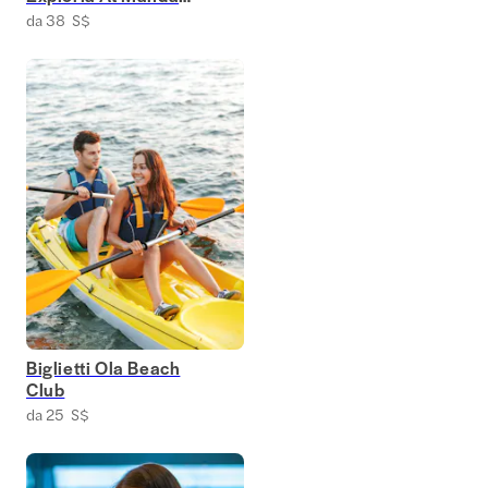
Wildlife East
da 38 S$
Biglietti Ola Beach
Club
da 25 S$