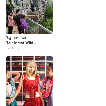
Biglietti per
Rainforest Wild
Adventure a
da 55 S$
Singapore