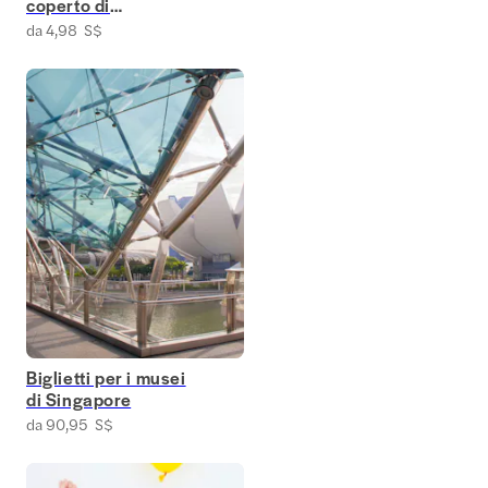
coperto di
Singapore
da 4,98 S$
Biglietti per i musei
di Singapore
da 90,95 S$