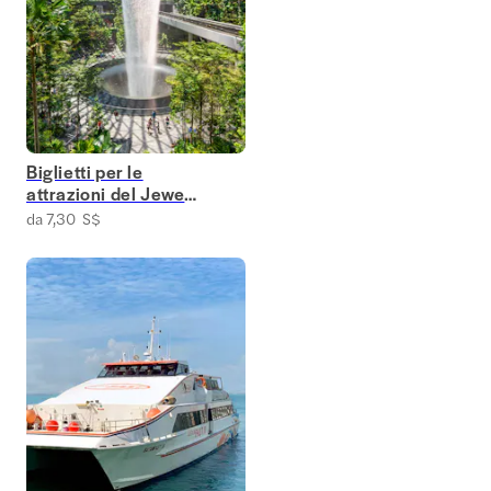
Biglietti per le
attrazioni del Jewel
Changi Airport
da 7,30 S$