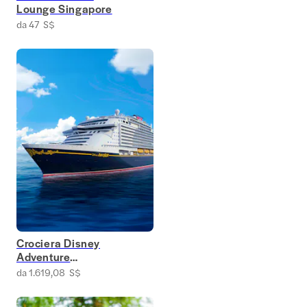
Lounge Singapore
da 47 S$
Crociera Disney
Adventure
Singapore
da 1.619,08 S$