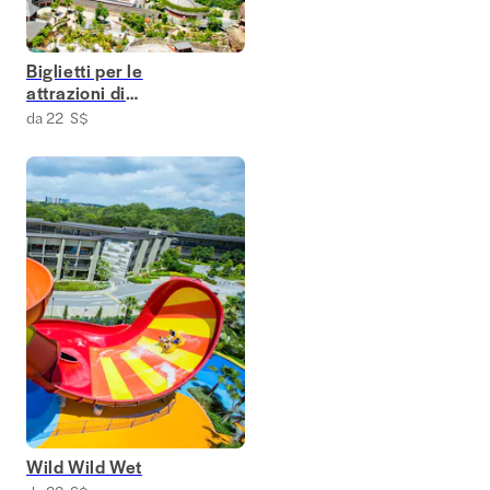
Biglietti per le
attrazioni di
Sentosa
da 22 S$
Wild Wild Wet