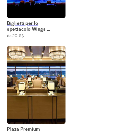
Biglietti per lo
spettacolo Wings of
Time
da 20 S$
Plaza Premium