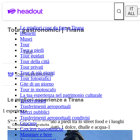
IT
ALL
Tour gastronomici | Tirana
Le migliori cose da fare a Tirana
Biglietti
Musei
Tour
Tour a piedi
Tutti
Tour guidati
Tour della città
Tour privati
Tour di più giorni
Tour gastronomici
Tour fotografici
Gite di un giorno
Tour in motoscafo
La tua esperienza nel patrimonio culturale
Le migliori esperienze a Tirana
Trasferimenti
Trasferimenti aeroportuali
1 esperienza
Mezzi pubblici
Trasferimenti aeroportuali condivisi
Slide 1 of 1, tour guidato a piedi tra lo street food e i luoghi
Crociere
Cancellazione gratuita
simbolo di tirana – 6 piatti, 1 dolce, dhalle e acqua-1
Crociere panoramiche
Mangiare e bere