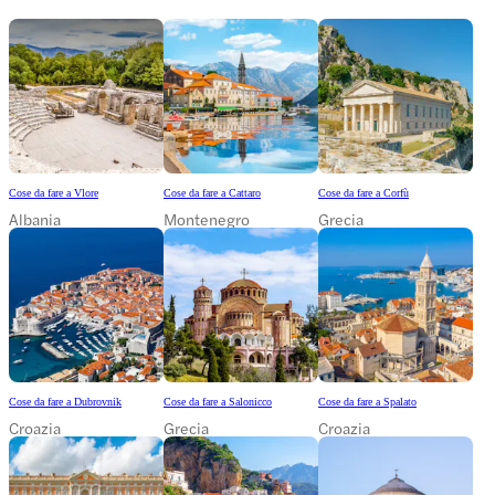
Cose da fare a Vlore
Cose da fare a Cattaro
Cose da fare a Corfù
Albania
Montenegro
Grecia
Cose da fare a Dubrovnik
Cose da fare a Salonicco
Cose da fare a Spalato
Croazia
Grecia
Croazia