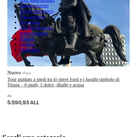
Tour gastronomici
Intrattenimento
Teatro immersivo
Vita notturna
Avventura
Attività all'aperto
Sport acquatici
Rafting
Lezioni
Workshop
Nuovo
Tour
Tour guidato a piedi tra lo street food e i luoghi simbolo di 
Tirana – 6 piatti, 1 dolce, dhalle e acqua
da
5.590,93 ALL