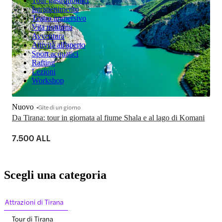
Tour gastronomici
Intrattenimento
Teatro immersivo
Vita notturna
Avventura
Attività all'aperto
Sport acquatici
Rafting
Lezioni
Workshop
Nuovo
Gite di un giorno
Da Tirana: tour in giornata al fiume Shala e al lago di Komani
7.500 ALL
Scegli una categoria
Attrazioni di Tirana
Tour di Tirana