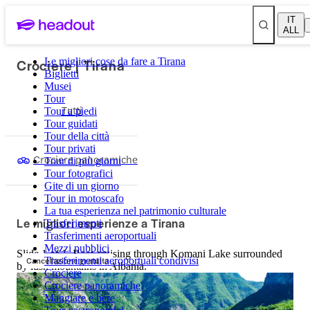
IT
ALL
Crociere | Tirana
Le migliori cose da fare a Tirana
Biglietti
Musei
Tour
Tutti
Tour a piedi
Tour guidati
Tour della città
Tour privati
Crociere panoramiche
Tour di più giorni
Tour fotografici
Gite di un giorno
Tour in motoscafo
La tua esperienza nel patrimonio culturale
Le migliori esperienze a Tirana
Trasferimenti
Trasferimenti aeroportuali
Mezzi pubblici
Slide 1 of 1, Boat cruising through Komani Lake surrounded
Cancellazione gratuita
Trasferimenti aeroportuali condivisi
by lush mountains in Albania.
Crociere
Crociere panoramiche
Mangiare e bere