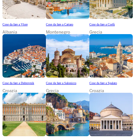
Cose da fare a Vlore
Cose da fare a Cattaro
Cose da fare a Corfù
Albania
Montenegro
Grecia
Cose da fare a Dubrovnik
Cose da fare a Salonicco
Cose da fare a Spalato
Croazia
Grecia
Croazia