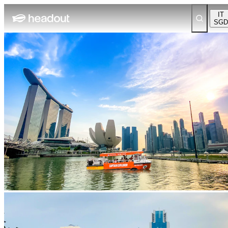
IT
SGD