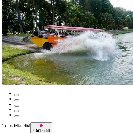
Tour della città
4,5
(
1.688
)