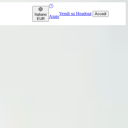
Vendi su Headout
Accedi
Italiano
Aiuto
EUR
 e ritorno