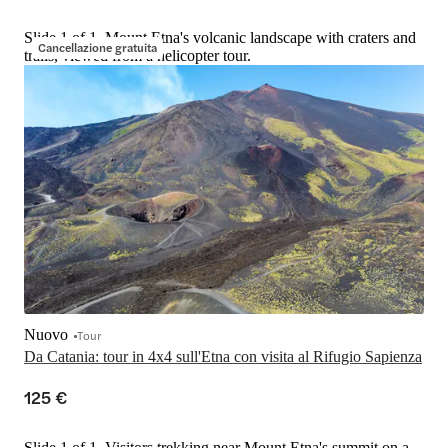
Slide 1 of 1, Mount Etna's volcanic landscape with craters and
Cancellazione gratuita
trails, viewed from a helicopter tour.
Nuovo
Tour
Da Catania: tour in 4x4 sull'Etna con visita al Rifugio Sapienza
125 €
Slide 1 of 1, Visitors trekking near Mount Etna's summit on a