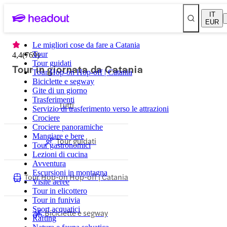
IT
EUR
Le migliori cose da fare a Catania
Tour
4,4
(
769
)
Tour guidati
Tour in giornata da Catania
Tour Hop-on Hop-off | Catania
Biciclette e segway
Gite di un giorno
Trasferimenti
Tutti
Servizio di trasferimento verso le attrazioni
Crociere
Crociere panoramiche
Mangiare e bere
Tour guidati
Tour gastronomici
Lezioni di cucina
Avventura
Escursioni in montagna
Tour Hop-on Hop-off | Catania
Visite aeree
Tour in elicottero
Tour in funivia
Sport acquatici
Biciclette e segway
Rafting