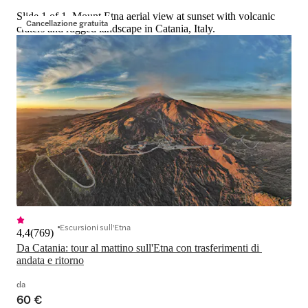
Slide 1 of 1, Mount Etna aerial view at sunset with volcanic
Cancellazione gratuita
craters and rugged landscape in Catania, Italy.
Escursioni sull'Etna
4,4
(
769
)
Da Catania: tour al mattino sull'Etna con trasferimenti di 
andata e ritorno
da
60 €