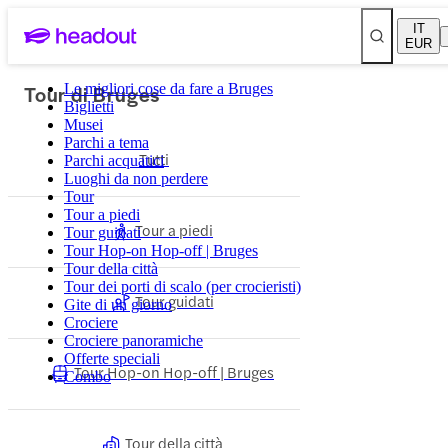
IT
EUR
Tour di Bruges
Le migliori cose da fare a Bruges
Biglietti
Musei
Parchi a tema
Tutti
Parchi acquatici
Luoghi da non perdere
Tour
Tour a piedi
Tour a piedi
Tour guidati
Tour Hop-on Hop-off | Bruges
Tour della città
Tour dei porti di scalo (per crocieristi)
Tour guidati
Gite di un giorno
Crociere
Crociere panoramiche
Offerte speciali
Tour Hop-on Hop-off | Bruges
Combo
Tour della città