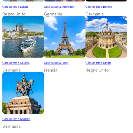
Cose da fare a Londra
Cose da fare a Dusseldorf
Cose da fare a Bottrop
Regno Unito
Germania
Germania
Cose da fare a Colonia
Cose da fare a Parigi
Cose da fare a Oxford
Germania
Francia
Regno Unito
Cose da fare a Koblenz
Germania