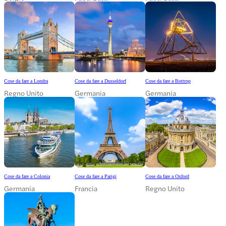
Cose da fare a Londra
Cose da fare a Dusseldorf
Cose da fare a Bottrop
Regno Unito
Germania
Germania
Cose da fare a Colonia
Cose da fare a Parigi
Cose da fare a Oxford
Germania
Francia
Regno Unito