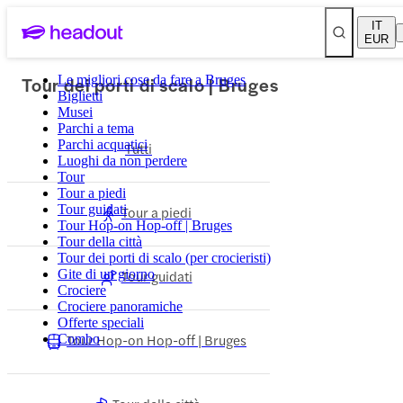
IT
EUR
Tour dei porti di scalo | Bruges
Le migliori cose da fare a Bruges
Biglietti
Musei
Parchi a tema
Parchi acquatici
Tutti
Luoghi da non perdere
Tour
Tour a piedi
Tour guidati
Tour a piedi
Tour Hop-on Hop-off | Bruges
Tour della città
Tour dei porti di scalo (per crocieristi)
Gite di un giorno
Tour guidati
Crociere
Crociere panoramiche
Offerte speciali
Tour Hop-on Hop-off | Bruges
Combo