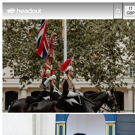
IT
GBP