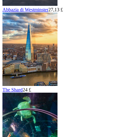
Abbazia di Westminster
27,13 £
The Shard
24 £