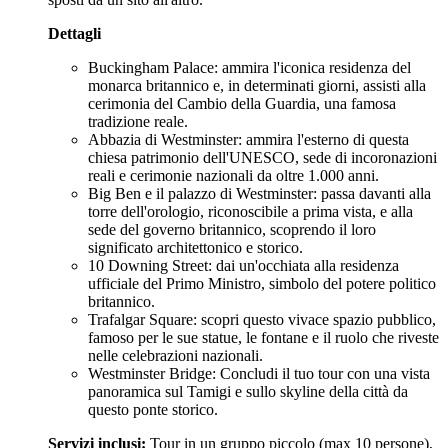
Dettagli
Buckingham Palace: ammira l'iconica residenza del
monarca britannico e, in determinati giorni, assisti alla
cerimonia del Cambio della Guardia, una famosa
tradizione reale.
Abbazia di Westminster: ammira l'esterno di questa
chiesa patrimonio dell'UNESCO, sede di incoronazioni
reali e cerimonie nazionali da oltre 1.000 anni.
Big Ben e il palazzo di Westminster: passa davanti alla
torre dell'orologio, riconoscibile a prima vista, e alla
sede del governo britannico, scoprendo il loro
significato architettonico e storico.
10 Downing Street: dai un'occhiata alla residenza
ufficiale del Primo Ministro, simbolo del potere politico
britannico.
Trafalgar Square: scopri questo vivace spazio pubblico,
famoso per le sue statue, le fontane e il ruolo che riveste
nelle celebrazioni nazionali.
Westminster Bridge: Concludi il tuo tour con una vista
panoramica sul Tamigi e sullo skyline della città da
questo ponte storico.
Servizi inclusi:
Tour in un gruppo piccolo (max 10 persone),