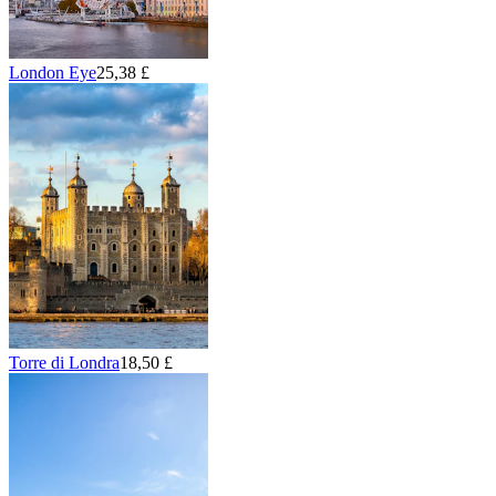
London Eye
25,38 £
Torre di Londra
18,50 £