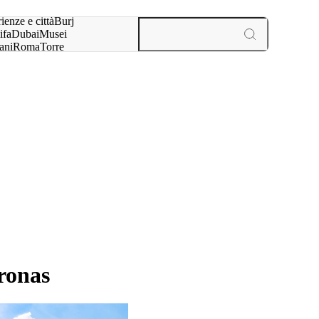
a:
ienze e città
Burj
ifa
Dubai
Musei
ani
Roma
Torre
l
Parigi
esperienze e città
tronas