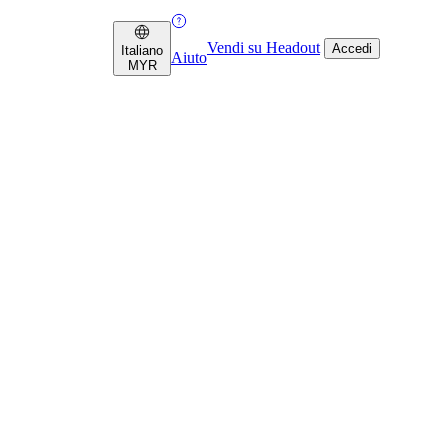
Vendi su Headout
Accedi
Italiano
Aiuto
MYR