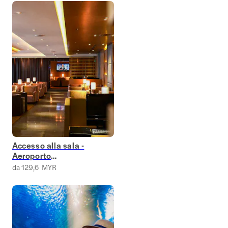
Accesso alla sala -
Aeroporto
internazionale di
da 129,6 MYR
Kuala Lumpur