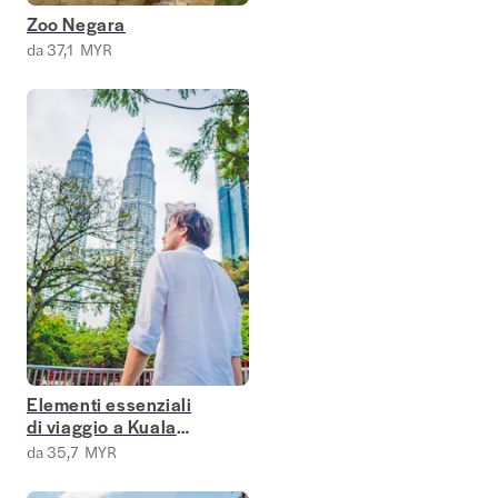
Zoo Negara
da 37,1 MYR
Elementi essenziali
di viaggio a Kuala
Lumpur
da 35,7 MYR