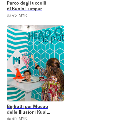
Parco degli uccelli
di Kuala Lumpur
da 45 MYR
Biglietti per Museo
delle Illusioni Kuala
Lumpuri
da 45 MYR