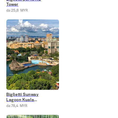
Tower
da 25,8 MYR
Biglietti Sunway
Lagoon Kuala
Lumpur
da 78,4 MYR