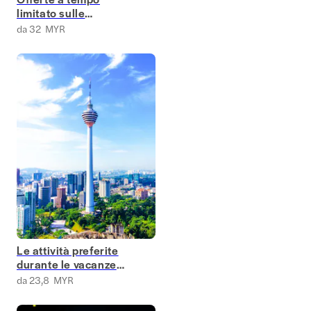
limitato sulle
esperienze più
da 32 MYR
gettonate della
Malesia
Le attività preferite
durante le vacanze
scolastiche a Kuala
da 23,8 MYR
Lumpur