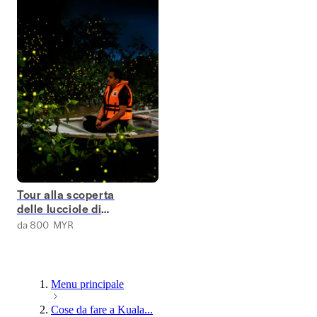
Tour alla scoperta
delle lucciole di
Kuala Selangor
da 800 MYR
Menu principale
Cose da fare a Kuala...