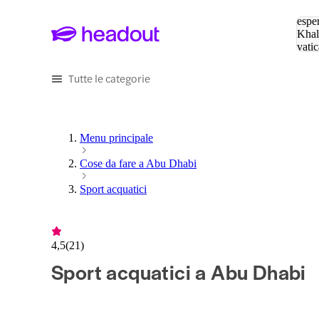
Cerc
esper
Khal
vatic
Eiffe
Tutte le categorie
Menu principale
Cose da fare a Abu Dhabi
Sport acquatici
4,5
(
21
)
Sport acquatici a Abu Dhabi