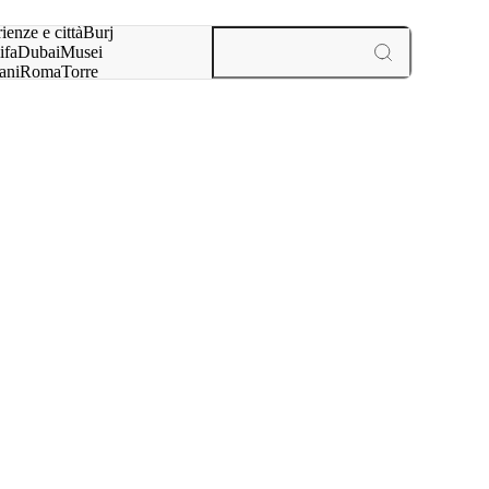
a:
ienze e città
Burj
ifa
Dubai
Musei
ani
Roma
Torre
l
Parigi
esperienze e città