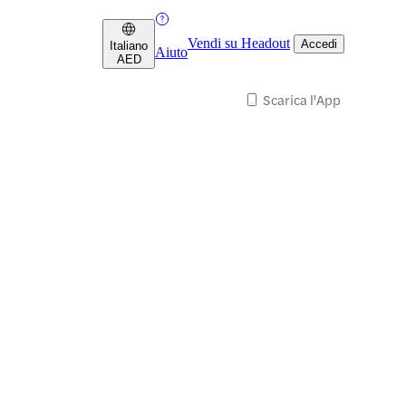
Vendi su Headout
Accedi
Italiano
Aiuto
AED
Scarica l'App