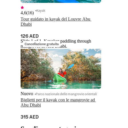
Kayak
4,6
(
16
)
Tour guidato in kayak del Louvre Abu 
Dhabi
126 AED
Slide 1 of 1, Kayaker paddling through
Cancellazione gratuita
mangroves in Abu Dhabi.
Nuovo
Parco nazionale delle mangrovie orientali
Biglietti per il kayak con le mangrovie ad 
Abu Dhabi
315 AED