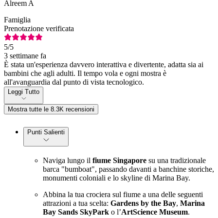
Alreem A
Famiglia
Prenotazione verificata
5
/5
3 settimane fa
È stata un'esperienza davvero interattiva e divertente, adatta sia ai
bambini che agli adulti. Il tempo vola e ogni mostra è
all'avanguardia dal punto di vista tecnologico.
Leggi Tutto
Mostra tutte le 8.3K recensioni
Punti Salienti
Naviga lungo il
fiume Singapore
su una tradizionale
barca "bumboat", passando davanti a banchine storiche,
monumenti coloniali e lo skyline di Marina Bay.
Abbina la tua crociera sul fiume a una delle seguenti
attrazioni a tua scelta:
Gardens by the Bay
,
Marina
Bay Sands SkyPark
o l’
ArtScience Museum
.