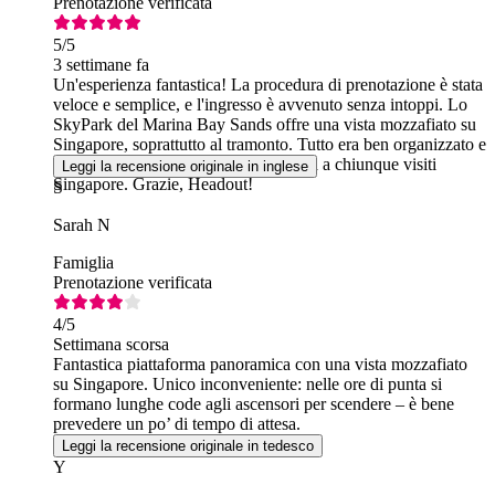
Prenotazione verificata
5
/5
3 settimane fa
Un'esperienza fantastica! La procedura di prenotazione è stata
veloce e semplice, e l'ingresso è avvenuto senza intoppi. Lo
SkyPark del Marina Bay Sands offre una vista mozzafiato su
Singapore, soprattutto al tramonto. Tutto era ben organizzato e
consiglio vivamente questa esperienza a chiunque visiti
Leggi la recensione originale in inglese
Singapore. Grazie, Headout!
S
Sarah N
Famiglia
Prenotazione verificata
4
/5
Settimana scorsa
Fantastica piattaforma panoramica con una vista mozzafiato
su Singapore. Unico inconveniente: nelle ore di punta si
formano lunghe code agli ascensori per scendere – è bene
prevedere un po’ di tempo di attesa.
Leggi la recensione originale in tedesco
Y