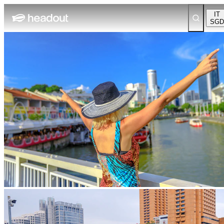
IT
SGD