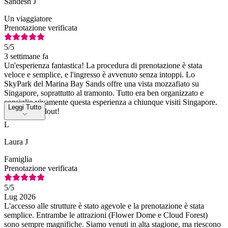
Sandesh J
Un viaggiatore
Prenotazione verificata
5
/5
3 settimane fa
Un'esperienza fantastica! La procedura di prenotazione è stata
veloce e semplice, e l'ingresso è avvenuto senza intoppi. Lo
SkyPark del Marina Bay Sands offre una vista mozzafiato su
Singapore, soprattutto al tramonto. Tutto era ben organizzato e
consiglio vivamente questa esperienza a chiunque visiti Singapore.
Leggi Tutto
Grazie, Headout!
L
Laura J
Famiglia
Prenotazione verificata
5
/5
Lug 2026
L'accesso alle strutture è stato agevole e la prenotazione è stata
semplice. Entrambe le attrazioni (Flower Dome e Cloud Forest)
sono sempre magnifiche. Siamo venuti in alta stagione, ma riescono