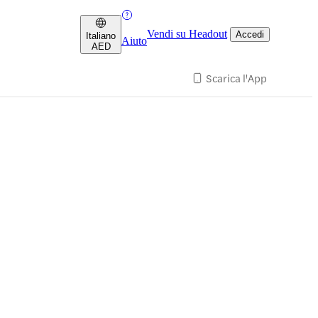
Vendi su Headout
Accedi
Italiano
Aiuto
AED
Scarica l'App