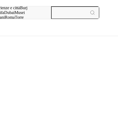
a:
ienze e città
Burj
ifa
Dubai
Musei
ani
Roma
Torre
l
Parigi
esperienze e città