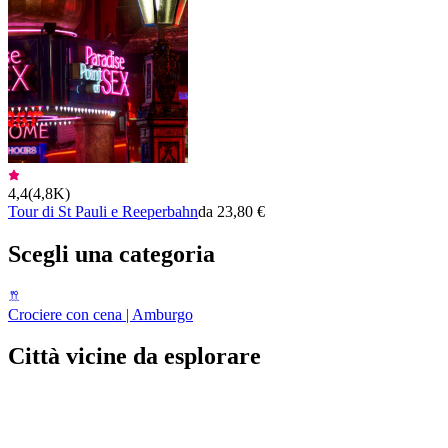
4,4
(
4,8K
)
Tour di St Pauli e Reeperbahn
da 23,80 €
Scegli una categoria
Crociere con cena | Amburgo
Città vicine da esplorare