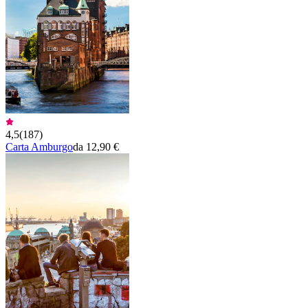
4,5
(
187
)
Carta Amburgo
da 12,90 €