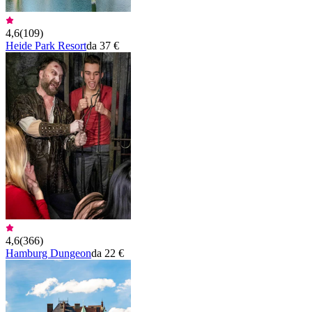
4,6
(
109
)
Heide Park Resort
da 37 €
4,6
(
366
)
Hamburg Dungeon
da 22 €