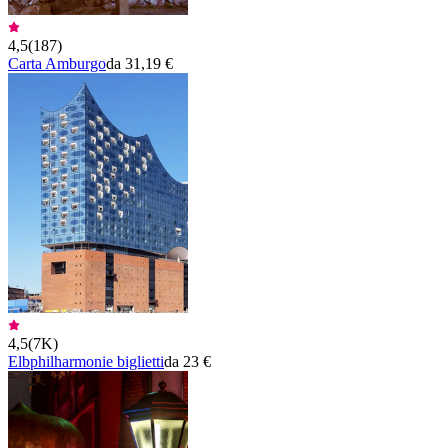
4,5
(
187
)
Carta Amburgo
da 31,19 €
4,5
(
7K
)
Elbphilharmonie biglietti
da 23 €