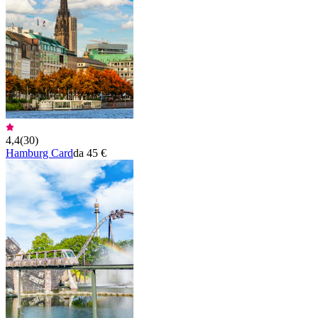
4,4
(
30
)
Hamburg Card
da 45 €