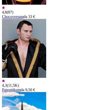
4,8
(
87
)
Chocoversum
da 33 €
4,3
(
11,5K
)
Panoptikum
da 9,50 €