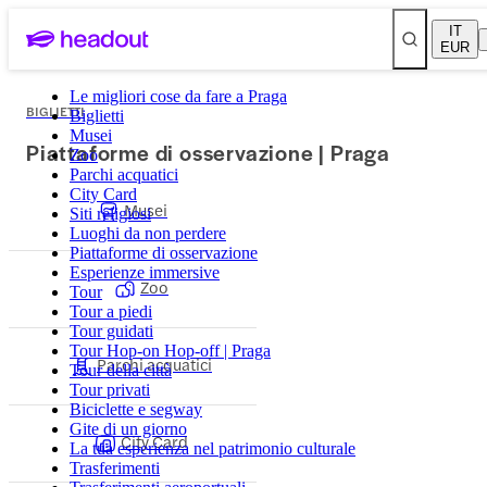
IT
EUR
Le migliori cose da fare a Praga
BIGLIETTI
Biglietti
Musei
Piattaforme di osservazione | Praga
Zoo
Parchi acquatici
City Card
Musei
Siti religiosi
Luoghi da non perdere
Piattaforme di osservazione
Esperienze immersive
Zoo
Tour
Tour a piedi
Tour guidati
Tour Hop-on Hop-off | Praga
Parchi acquatici
Tour della città
Tour privati
Biciclette e segway
Gite di un giorno
City Card
La tua esperienza nel patrimonio culturale
Trasferimenti