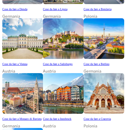
Cose da fare a Dresda
Cose da fare a Lipsia
Cose da fare a Breslavia
Germania
Germania
Polonia
Cose da fare a Vienna
Cose da fare a Salisburgo
Cose da fare a Berlino
Austria
Austria
Germania
Cose da fare a Monaco di Baviera
Cose da fare a Innsbruck
Cose da fare a Cracovia
Germania
Austria
Polonia