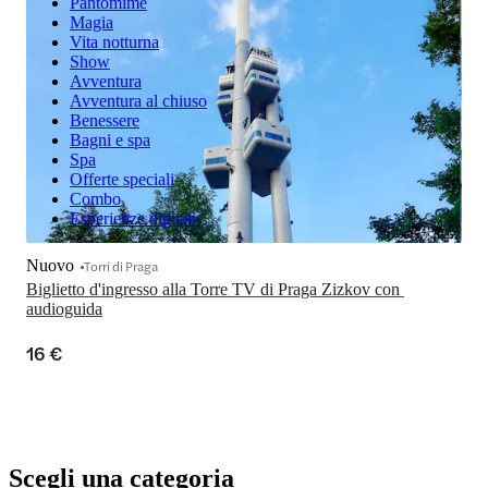
Pantomime
Magia
Vita notturna
Show
Avventura
Avventura al chiuso
Benessere
Bagni e spa
Spa
Offerte speciali
Combo
Esperienze digitali
Nuovo
Torri di Praga
Biglietto d'ingresso alla Torre TV di Praga Zizkov con 
audioguida
16 €
Scegli una categoria