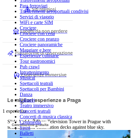
Trasferimenti aeroportuali
Pass ferroviari
Siti religiosi
Trasferimenti aeroportuali condivisi
Servizi di viaggio
WiFi e carte SIM
Crociere
Luoghi da non perdere
Crociere con cena
Crociere con pranzo
Crociere panoramiche
Mangiare e bere
Piattaforme di osservazione
Esperienze culinarie
Tour gastronomici
Pub crawl
Intrattenimento
Esperienze immersive
Musical
Spettacoli teatrali
Spettacoli per Bambini
Danza
Le migliori esperienze a Praga
Cabaret
Teatro immersivo
1 esperienza
Concerti teatrali
Concerti di musica classica
Slide 1 of 1, Žižkov Television Tower in Prague with
Commedia
Cancellazione gratuita
sculptures and observation decks against blue sky.
Sport
Balletti