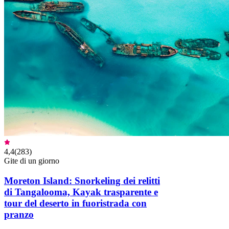
4,4
(
283
)
Gite di un giorno
Moreton Island: Snorkeling dei relitti
di Tangalooma, Kayak trasparente e
tour del deserto in fuoristrada con
pranzo