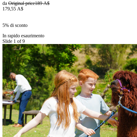
da
Original price
189 A$
179,55 A$
5% di sconto
In rapido esaurimento
Slide 1 of 9