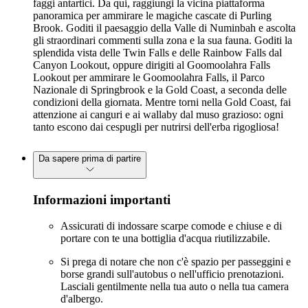
faggi antartici. Da qui, raggiungi la vicina piattaforma
panoramica per ammirare le magiche cascate di Purling
Brook. Goditi il paesaggio della Valle di Numinbah e ascolta
gli straordinari commenti sulla zona e la sua fauna. Goditi la
splendida vista delle Twin Falls e delle Rainbow Falls dal
Canyon Lookout, oppure dirigiti al Goomoolahra Falls
Lookout per ammirare le Goomoolahra Falls, il Parco
Nazionale di Springbrook e la Gold Coast, a seconda delle
condizioni della giornata. Mentre torni nella Gold Coast, fai
attenzione ai canguri e ai wallaby dal muso grazioso: ogni
tanto escono dai cespugli per nutrirsi dell'erba rigogliosa!
Da sapere prima di partire
Informazioni importanti
Assicurati di indossare scarpe comode e chiuse e di
portare con te una bottiglia d'acqua riutilizzabile.
Si prega di notare che non c'è spazio per passeggini e
borse grandi sull'autobus o nell'ufficio prenotazioni.
Lasciali gentilmente nella tua auto o nella tua camera
d'albergo.