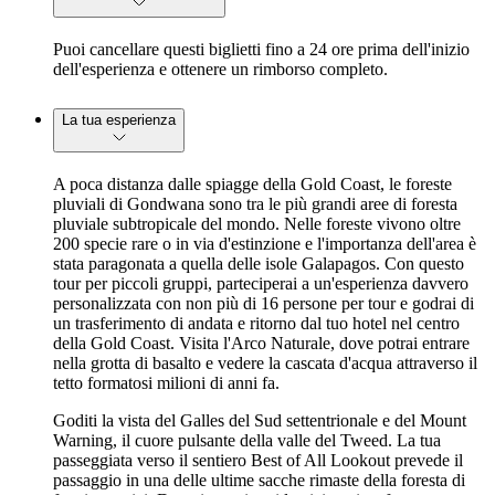
Puoi cancellare questi biglietti fino a 24 ore prima dell'inizio
dell'esperienza e ottenere un rimborso completo.
La tua esperienza
A poca distanza dalle spiagge della Gold Coast, le foreste
pluviali di Gondwana sono tra le più grandi aree di foresta
pluviale subtropicale del mondo. Nelle foreste vivono oltre
200 specie rare o in via d'estinzione e l'importanza dell'area è
stata paragonata a quella delle isole Galapagos. Con questo
tour per piccoli gruppi, parteciperai a un'esperienza davvero
personalizzata con non più di 16 persone per tour e godrai di
un trasferimento di andata e ritorno dal tuo hotel nel centro
della Gold Coast. Visita l'Arco Naturale, dove potrai entrare
nella grotta di basalto e vedere la cascata d'acqua attraverso il
tetto formatosi milioni di anni fa.
Goditi la vista del Galles del Sud settentrionale e del Mount
Warning, il cuore pulsante della valle del Tweed. La tua
passeggiata verso il sentiero Best of All Lookout prevede il
passaggio in una delle ultime sacche rimaste della foresta di