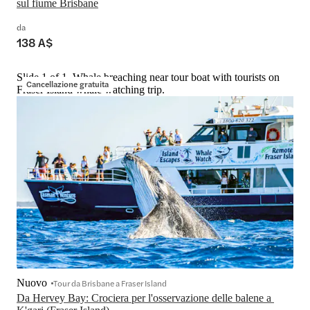
sul fiume Brisbane
da
138 A$
Slide 1 of 1, Whale breaching near tour boat with tourists on
Cancellazione gratuita
Fraser Island whale watching trip.
Nuovo
Tour da Brisbane a Fraser Island
Da Hervey Bay: Crociera per l'osservazione delle balene a 