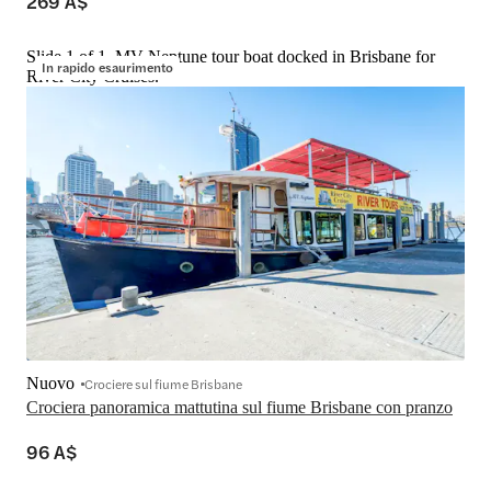
269 A$
Slide 1 of 1, MV Neptune tour boat docked in Brisbane for
In rapido esaurimento
River City Cruises.
Nuovo
Crociere sul fiume Brisbane
Crociera panoramica mattutina sul fiume Brisbane con pranzo
96 A$