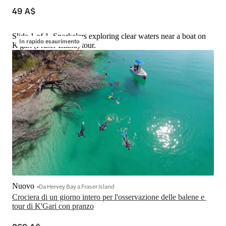
49 A$
Slide 1 of 1, Snorkelers exploring clear waters near a boat on
In rapido esaurimento
K'gari (Fraser Island) tour.
Nuovo
Da Hervey Bay a Fraser Island
Crociera di un giorno intero per l'osservazione delle balene e 
tour di K'Gari con pranzo