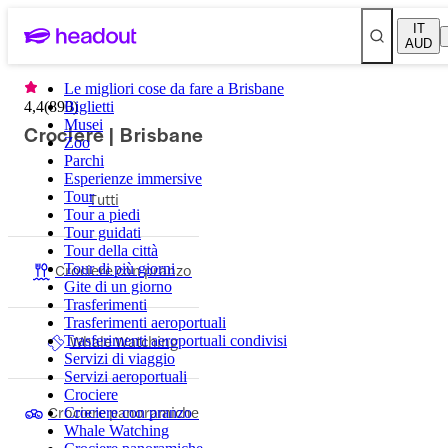
IT
AUD
Le migliori cose da fare a Brisbane
4,4
(
890
Biglietti
)
Musei
Crociere | Brisbane
Zoo
Parchi
Esperienze immersive
Tour
Tutti
Tour a piedi
Tour guidati
Tour della città
Crociere con pranzo
Tour di più giorni
Gite di un giorno
Trasferimenti
Trasferimenti aeroportuali
Whale Watching
Trasferimenti aeroportuali condivisi
Servizi di viaggio
Servizi aeroportuali
Crociere
Crociere panoramiche
Crociere con pranzo
Whale Watching