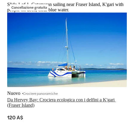
Slide 1 of 1, Catamaran sailing near Fraser Island, K'gari with
Cancellazione gratuita
people on deck, clear blue water.
Nuovo
Crociere panoramiche
Da Hervey Bay: Crociera ecologica con i delfini a K'gari 
(Fraser Island)
120 A$