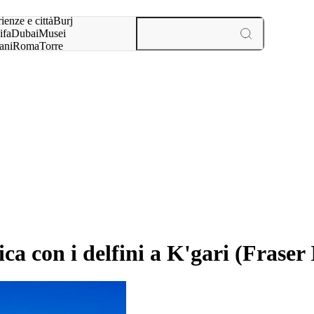
a:
ienze e città
Burj
ifa
Dubai
Musei
ani
Roma
Torre
l
Parigi
esperienze e città
a con i delfini a K'gari (Fraser 