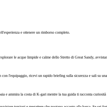
 dell'esperienza e ottenere un rimborso completo.
plorare le acque limpide e calme dello Stretto di Great Sandy, avvistand
in con l'equipaggio, ricevi un rapido briefing sulla sicurezza e sali su u
aia e ammira la costa di K-gari mentre la tua guida ti racconta curiosità 
 avvistare tursiopi e megattere che nuotano accanto alla barca. Se sei fort