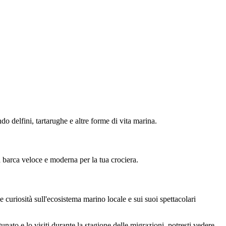
o delfini, tartarughe e altre forme di vita marina.
na barca veloce e moderna per la tua crociera.
e curiosità sull'ecosistema marino locale e sui suoi spettacolari
unato e lo visiti durante la stagione delle migrazioni, potresti vedere