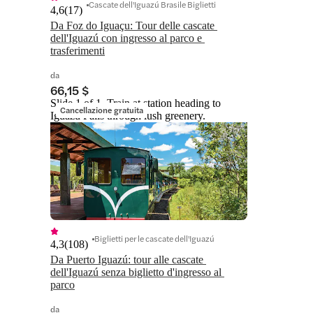
Cascate dell'Iguazú Brasile Biglietti
4,6
(
17
)
Da Foz do Iguaçu: Tour delle cascate 
dell'Iguazú con ingresso al parco e 
trasferimenti
da
66,15 $
Slide 1 of 1, Train at station heading to
Cancellazione gratuita
Iguazu Falls through lush greenery.
Biglietti per le cascate dell'Iguazú
4,3
(
108
)
Da Puerto Iguazú: tour alle cascate 
dell'Iguazú senza biglietto d'ingresso al 
parco
da