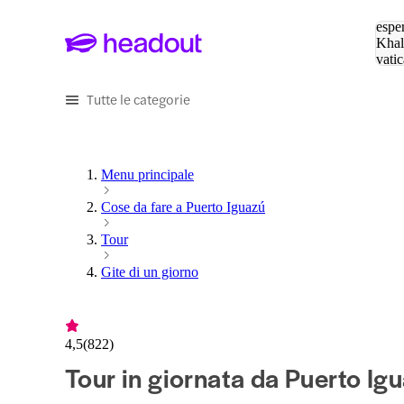
Cerc
esper
Khal
vatic
Eiffe
Tutte le categorie
Menu principale
Cose da fare a Puerto Iguazú
Tour
Gite di un giorno
4,5
(
822
)
Tour in giornata da Puerto Ig