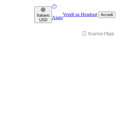
Vendi su Headout
Accedi
Italiano
Aiuto
USD
Scarica l'App