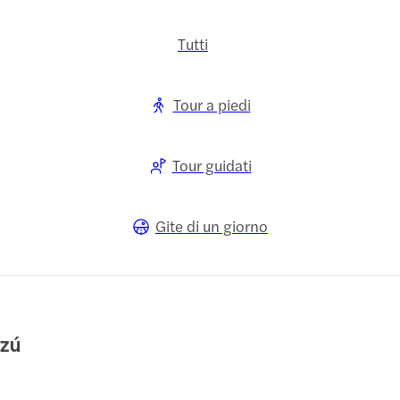
Tutti
Tour a piedi
Tour guidati
Gite di un giorno
azú