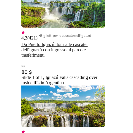
Biglietti per le cascate dell'Iguazú
4,3
(
421
)
Da Puerto Iguazú: tour alle cascate 
dell'Iguazú con ingresso al parco e 
trasferimenti
da
80 $
Slide 1 of 1, Iguazú Falls cascading over
lush cliffs in Argentina.