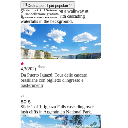
Ordina per: I più popolari
Slide 1 of 1, Visitors on a walkway at
Cancellazione gratuita
Iguazu Falls, Brazil, with cascading
waterfalls in the background.
Tour
4,3
(
202
)
Da Puerto Iguazú: Tour delle cascate 
brasiliane con biglietto d'ingresso e 
trasferimenti
da
80 $
Slide 1 of 1, Iguazu Falls cascading over
lush cliffs in Argentinian National Park.