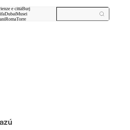
a:
ienze e città
Burj
ifa
Dubai
Musei
ani
Roma
Torre
l
Parigi
esperienze e città
uazú