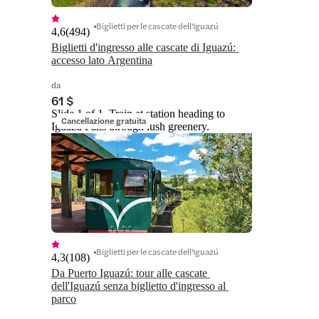
Biglietti per le cascate dell'Iguazú
4,6
(
494
)
Biglietti d'ingresso alle cascate di Iguazú: 
accesso lato Argentina
da
61 $
Slide 1 of 1, Train at station heading to
Cancellazione gratuita
Iguazu Falls through lush greenery.
Biglietti per le cascate dell'Iguazú
4,3
(
108
)
Da Puerto Iguazú: tour alle cascate 
dell'Iguazú senza biglietto d'ingresso al 
parco