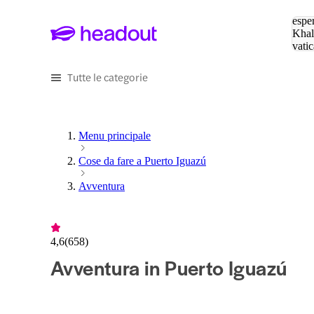
Cerc
esper
Khal
vatic
Eiffe
Tutte le categorie
Menu principale
Cose da fare a Puerto Iguazú
Avventura
4,6
(
658
)
Avventura in Puerto Iguazú