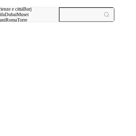
a:
ienze e città
Burj
ifa
Dubai
Musei
ani
Roma
Torre
l
Parigi
esperienze e città