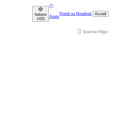
Vendi su Headout
Accedi
Italiano
Aiuto
USD
Scarica l'App