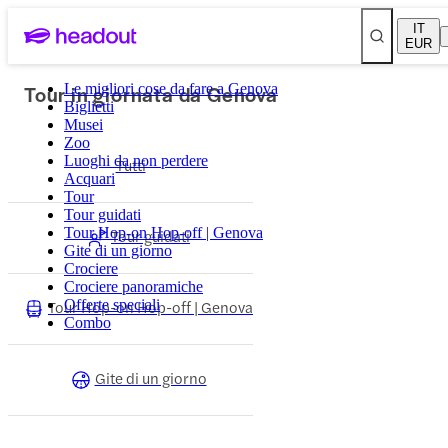
IT
EUR
Tour in giornata da Genova
Le migliori cose da fare a Genova
Biglietti
Musei
Zoo
Luoghi da non perdere
Tutti
Acquari
Tour
Tour guidati
Tour Hop-on Hop-off | Genova
Tour guidati
Gite di un giorno
Crociere
Crociere panoramiche
Tour Hop-on Hop-off | Genova
Offerte speciali
Combo
Gite di un giorno