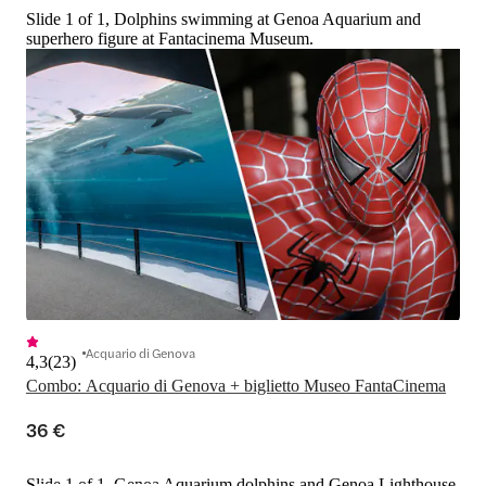
Slide 1 of 1, Dolphins swimming at Genoa Aquarium and
superhero figure at Fantacinema Museum.
Acquario di Genova
4,3
(
23
)
Combo: Acquario di Genova + biglietto Museo FantaCinema
36 €
Slide 1 of 1, Genoa Aquarium dolphins and Genoa Lighthouse.