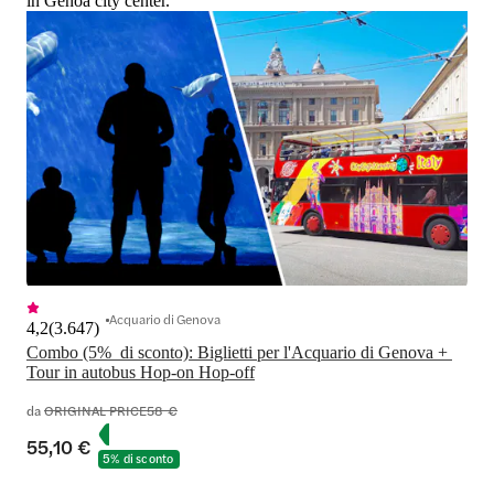
in Genoa city center.
Acquario di Genova
4,2
(
3.647
)
Combo (5%  di sconto): Biglietti per l'Acquario di Genova + 
Tour in autobus Hop-on Hop-off
da
ORIGINAL PRICE
58 €
55,10 €
5% di sconto