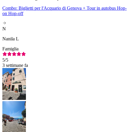
Combo: Biglietti per l'Acquario di Genova + Tour in autobus Hop-
on Hop-off
N
Nanila L
Famiglia
5
/5
3 settimane fa