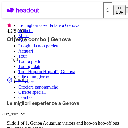
IT
EUR
Le migliori cose da fare a Genova
Biglietti
4,2
(
3.683
)
Musei
Offerte combo | Genova
Zoo
Luoghi da non perdere
Acquari
Tour
Tutti
Tour a piedi
Tour guidati
Tour Hop-on Hop-off | Genova
Gite di un giorno
Combo
Crociere
Crociere panoramiche
Offerte speciali
Combo
Le migliori esperienze a Genova
3 esperienze
Slide 1 of 1, Genoa Aquarium visitors and hop-on hop-off bus