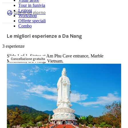
Visite aeree
Tour in funivia
Lezioni
Gite di un giorno
Workshop
Offerte speciali
Combo
Le migliori esperienze a Da Nang
3 esperienze
Slide 1 of 1, Statue at Am Phu Cave entrance, Marble
Cancellazione gratuita
Mountains, Đà Nẵng, Vietnam.