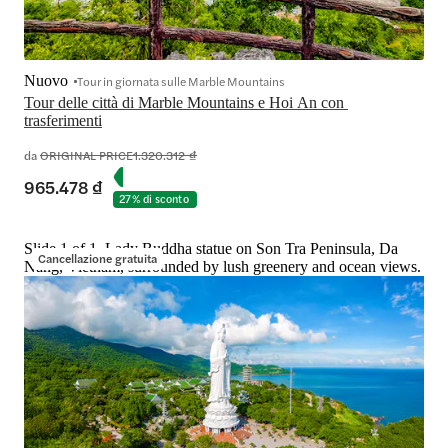
Nuovo
Tour in giornata sulle Marble Mountains
Tour delle città di Marble Mountains e Hoi An con 
trasferimenti
da
ORIGINAL PRICE
1.320.312 ₫
965.478 ₫
27% di sconto
Slide 1 of 1, Lady Buddha statue on Son Tra Peninsula, Da
Cancellazione gratuita
Nang, Vietnam, surrounded by lush greenery and ocean views.