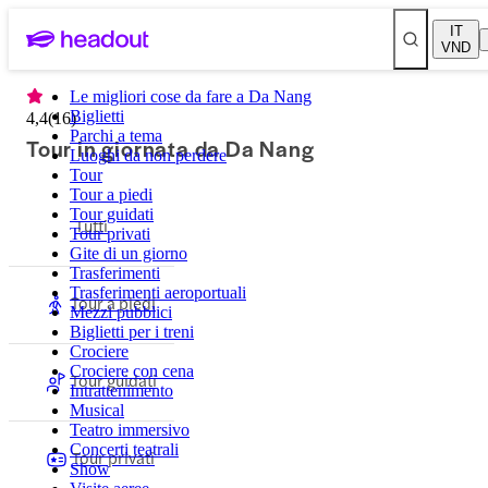
IT
VND
Le migliori cose da fare a Da Nang
Biglietti
4,4
(
16
)
Parchi a tema
Tour in giornata da Da Nang
Luoghi da non perdere
Tour
Tour a piedi
Tour guidati
Tutti
Tour privati
Gite di un giorno
Trasferimenti
Trasferimenti aeroportuali
Tour a piedi
Mezzi pubblici
Biglietti per i treni
Crociere
Crociere con cena
Tour guidati
Intrattenimento
Musical
Teatro immersivo
Concerti teatrali
Tour privati
Show