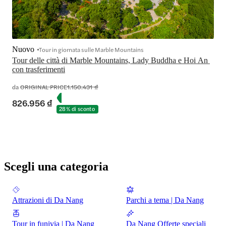
Nuovo
Tour in giornata sulle Marble Mountains
Tour delle città di Marble Mountains, Lady Buddha e Hoi An 
con trasferimenti
da
ORIGINAL PRICE
1.150.431 ₫
826.956 ₫
28% di sconto
Scegli una categoria
Attrazioni di Da Nang
Parchi a tema | Da Nang
Tour in funivia | Da Nang
Da Nang Offerte speciali