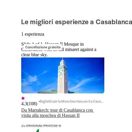
Le migliori esperienze a Casablanc
1 esperienza
Slide 1 of 1, Hassan II Mosque in
Cancellazione gratuita
Casablanca with its tall minaret against a
clear blue sky.
Biglietti per la Moschea Hassan II a Casablanca
4,3
(
108
)
Da Marrakech: tour di Casablanca con 
visita alla moschea di Hassan II
da
ORIGINAL PRICE
32 €