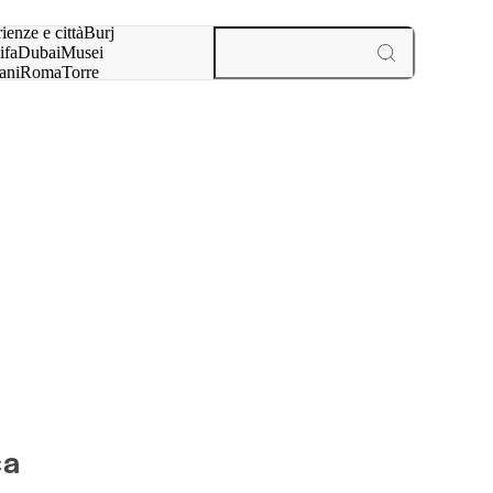
a:
ienze e città
Burj
ifa
Dubai
Musei
ani
Roma
Torre
l
Parigi
esperienze e città
ca