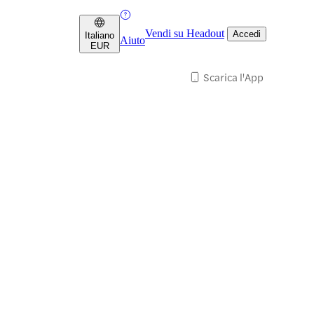
Vendi su Headout
Accedi
Italiano
Aiuto
EUR
Scarica l'App