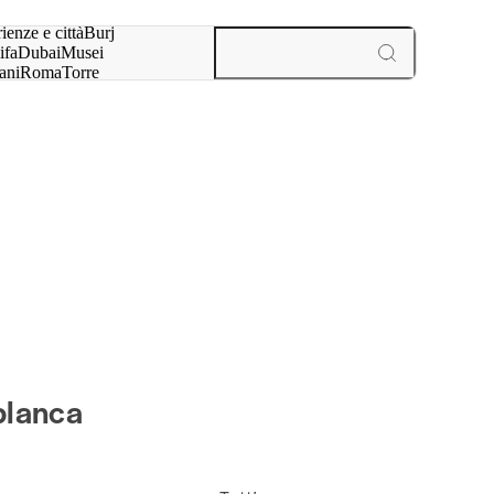
a:
ienze e città
Burj
ifa
Dubai
Musei
ani
Roma
Torre
l
Parigi
esperienze e città
blanca