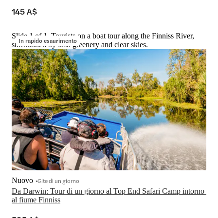
145 A$
Slide 1 of 1, Tourists on a boat tour along the Finniss River,
In rapido esaurimento
surrounded by lush greenery and clear skies.
Nuovo
Gite di un giorno
Da Darwin: Tour di un giorno al Top End Safari Camp intorno 
al fiume Finniss