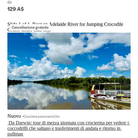
da
129 A$
Slide 1 of 1, Boat on Adelaide River for Jumping Crocodile
Cancellazione gratuita
Cruise under blue sky.
Nuovo
Crociere panoramiche
 Da Darwin: tour di mezza giornata con crocierina per vedere i 
coccodrilli che saltano e trasferimenti di andata e ritorno in 
pullman