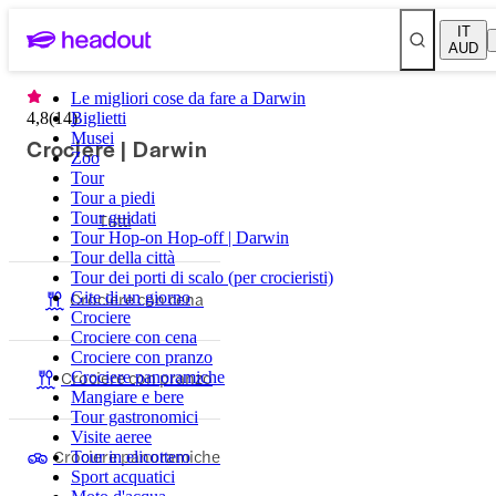
IT
AUD
Le migliori cose da fare a Darwin
4,8
(
14
Biglietti
)
Musei
Crociere | Darwin
Zoo
Tour
Tour a piedi
Tour guidati
Tutti
Tour Hop-on Hop-off | Darwin
Tour della città
Tour dei porti di scalo (per crocieristi)
Crociere con cena
Gite di un giorno
Crociere
Crociere con cena
Crociere con pranzo
Crociere con pranzo
Crociere panoramiche
Mangiare e bere
Tour gastronomici
Visite aeree
Crociere panoramiche
Tour in elicottero
Sport acquatici