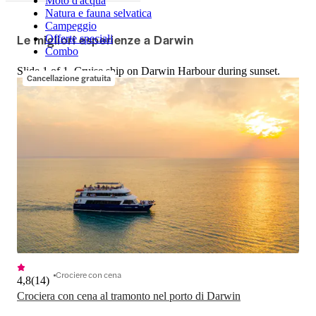
Moto d'acqua
Natura e fauna selvatica
Campeggio
Le migliori esperienze a Darwin
Offerte speciali
Combo
Slide 1 of 1, Cruise ship on Darwin Harbour during sunset.
Cancellazione gratuita
Crociere con cena
4,8
(
14
)
Crociera con cena al tramonto nel porto di Darwin