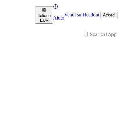
Vendi su Headout
Accedi
Italiano
Aiuto
EUR
Scarica l'App