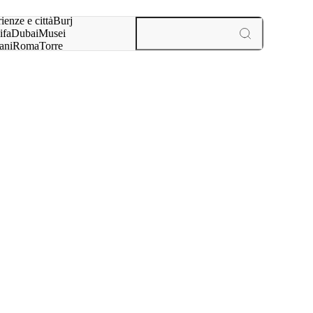
a:
ienze e città
Burj
ifa
Dubai
Musei
ani
Roma
Torre
l
Parigi
esperienze e città