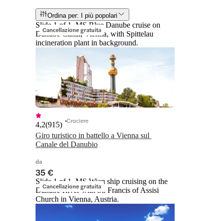
Ordina per: I più popolari
Slide 1 of 1, MS Blue Danube cruise on
Cancellazione gratuita
Danube Canal, Vienna, with Spittelau
incineration plant in background.
Crociere
4,2
(
915
)
Giro turistico in battello a Vienna sul 
Canale del Danubio
da
35 €
Slide 1 of 1, MS Wien ship cruising on the
Cancellazione gratuita
Danube River with St. Francis of Assisi
Church in Vienna, Austria.