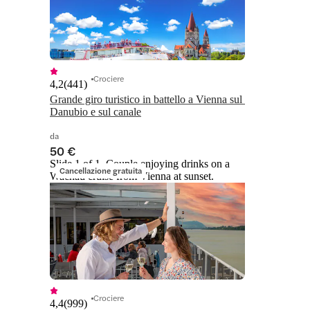
Crociere
4,2
(
441
)
Grande giro turistico in battello a Vienna sul 
Danubio e sul canale
da
50 €
Slide 1 of 1, Couple enjoying drinks on a
Cancellazione gratuita
Wachau cruise from Vienna at sunset.
Crociere
4,4
(
999
)