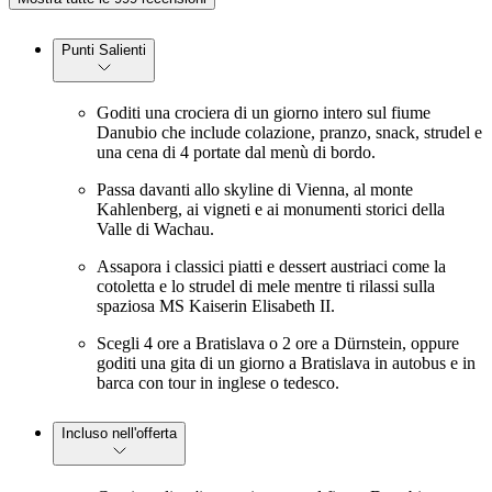
Punti Salienti
Goditi una crociera di un giorno intero sul fiume
Danubio che include colazione, pranzo, snack, strudel e
una cena di 4 portate dal menù di bordo.
Passa davanti allo skyline di Vienna, al monte
Kahlenberg, ai vigneti e ai monumenti storici della
Valle di Wachau.
Assapora i classici piatti e dessert austriaci come la
cotoletta e lo strudel di mele mentre ti rilassi sulla
spaziosa MS Kaiserin Elisabeth II.
Scegli 4 ore a Bratislava o 2 ore a Dürnstein, oppure
goditi una gita di un giorno a Bratislava in autobus e in
barca con tour in inglese o tedesco.
Incluso nell'offerta