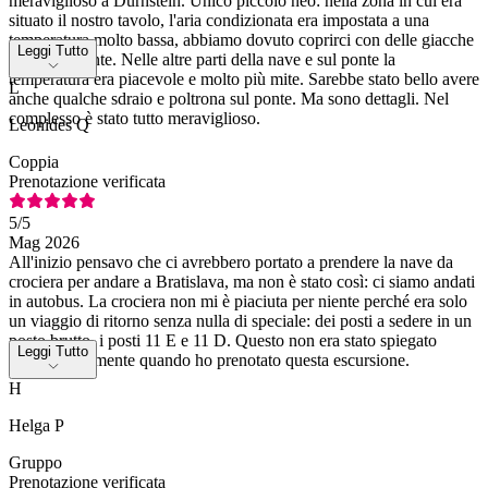
meraviglioso a Dürnstein. Unico piccolo neo: nella zona in cui era
situato il nostro tavolo, l'aria condizionata era impostata a una
temperatura molto bassa, abbiamo dovuto coprirci con delle giacche
Leggi Tutto
e c'era corrente. Nelle altre parti della nave e sul ponte la
temperatura era piacevole e molto più mite. Sarebbe stato bello avere
L
anche qualche sdraio e poltrona sul ponte. Ma sono dettagli. Nel
complesso è stato tutto meraviglioso.
Leonides Q
Coppia
Prenotazione verificata
5
/5
Mag 2026
All'inizio pensavo che ci avrebbero portato a prendere la nave da
crociera per andare a Bratislava, ma non è stato così: ci siamo andati
in autobus. La crociera non mi è piaciuta per niente perché era solo
un viaggio di ritorno senza nulla di speciale: dei posti a sedere in un
posto brutto, i posti 11 E e 11 D. Questo non era stato spiegato
Leggi Tutto
molto chiaramente quando ho prenotato questa escursione.
H
Helga P
Gruppo
Prenotazione verificata