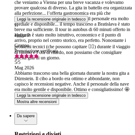
che veniamo a Vienna per una breve vacanza e volevamo
provare qualcosa di diverso. La gita in battello era organizzata
alla perfezione... l’offerta gastronomica era più che
soddisfacente, tradizionale e gustosa... il personale era molto
Leggi la recensione originale in tedesco
cordiale e disponibile... il tempo trascorso a Bratislava è stato
H
breve ma sufficiente. Il tour in autobus di 60 minuti offerto in
aggiunta è stato molto istruttivo, economico e il punto di
Helga P
arrivo, proprio nel centro storico, era perfetto. Nonostante i
Gruppo
problemi tecnici (che possono capitare 🤷‍♀️) durante il viaggio
Prenotazione verificata
di ritorno e l’ora di ritardo, non possiamo che consigliare
questa gita di un giorno.
5
/5
Mag 2026
Abbiamo trascorso una bella giornata durante la nostra gita a
Dürnstein. Il cibo a bordo era ottimo e abbondante, non
capisco le recensioni negative. Anche il personale della nave
era molto gentile e disponibile. Ottimo e consigliatissimo! 🤩
Leggi la recensione originale in tedesco
Mostra altre recensioni
Da sapere
Restrizioni e divieti