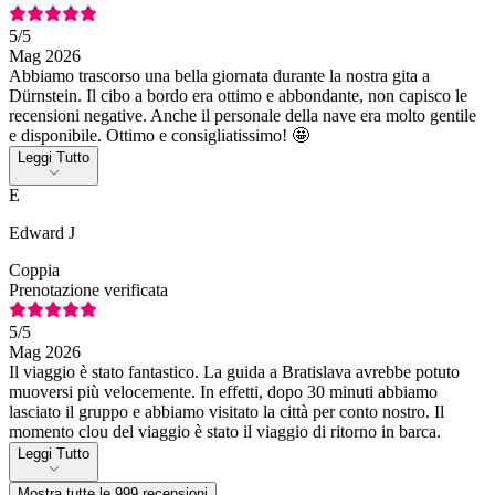
5
/5
Mag 2026
Abbiamo trascorso una bella giornata durante la nostra gita a
Dürnstein. Il cibo a bordo era ottimo e abbondante, non capisco le
recensioni negative. Anche il personale della nave era molto gentile
e disponibile. Ottimo e consigliatissimo! 🤩
Leggi Tutto
E
Edward J
Coppia
Prenotazione verificata
5
/5
Mag 2026
Il viaggio è stato fantastico. La guida a Bratislava avrebbe potuto
muoversi più velocemente. In effetti, dopo 30 minuti abbiamo
lasciato il gruppo e abbiamo visitato la città per conto nostro. Il
momento clou del viaggio è stato il viaggio di ritorno in barca.
Leggi Tutto
Mostra tutte le 999 recensioni