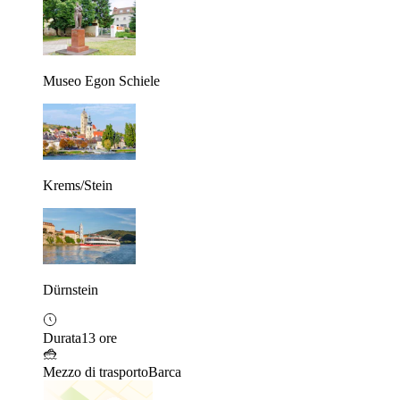
Museo Egon Schiele
Krems/Stein
Dürnstein
Durata
13 ore
Mezzo di trasporto
Barca