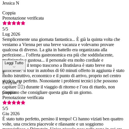
Jessica N
Coppia
Prenotazione verificata
5
/5
Lug 2026
Semplicemente una giornata fantastica... È già la quinta volta che
veniamo a Vienna per una breve vacanza e volevamo provare
qualcosa di diverso. La gita in battello era organizzata alla
perfezione... l’offerta gastronomica era più che soddisfacente,
tradizionale e gustosa... il personale era molto cordiale e
Leggi Tutto
disponibile... il tempo trascorso a Bratislava è stato breve ma
sufficiente. Il tour in autobus di 60 minuti offerto in aggiunta è stato
E
molto istruttivo, economico e il punto di arrivo, proprio nel centro
storico, era perfetto. Nonostante i problemi tecnici (che possono
Evelyne S
capitare 🤷‍♀️) durante il viaggio di ritorno e l’ora di ritardo, non
possiamo che consigliare questa gita di un giorno.
Coppia
Prenotazione verificata
5
/5
Giu 2026
È stato tutto perfetto, persino il tempo! Ci hanno viziati ben quattro
volte, una crociera piacevole e rilassante e un soggiorno