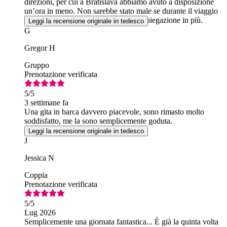
direzioni, per cui a Bratislava abbiamo avuto a disposizione
un’ora in meno. Non sarebbe stato male se durante il viaggio
di ritorno ci avessero fornito qualche spiegazione in più.
Leggi la recensione originale in tedesco
G
Gregor H
Gruppo
Prenotazione verificata
5
/5
3 settimane fa
Una gita in barca davvero piacevole, sono rimasto molto
soddisfatto, me la sono semplicemente goduta.
Leggi la recensione originale in tedesco
J
Jessica N
Coppia
Prenotazione verificata
5
/5
Lug 2026
Semplicemente una giornata fantastica... È già la quinta volta