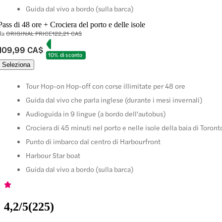
Guida dal vivo a bordo (sulla barca)
Pass di 48 ore + Crociera del porto e delle isole
da
ORIGINAL PRICE
122,21 CA$
109,99 CA$
10% di sconto
Seleziona
Tour Hop-on Hop-off con corse illimitate per 48 ore
Guida dal vivo che parla inglese (durante i mesi invernali)
Audioguida in 9 lingue (a bordo dell'autobus)
Crociera di 45 minuti nel porto e nelle isole della baia di Toront
Punto di imbarco dal centro di Harbourfront
Harbour Star boat
Guida dal vivo a bordo (sulla barca)
4,2
/5
(
225
)