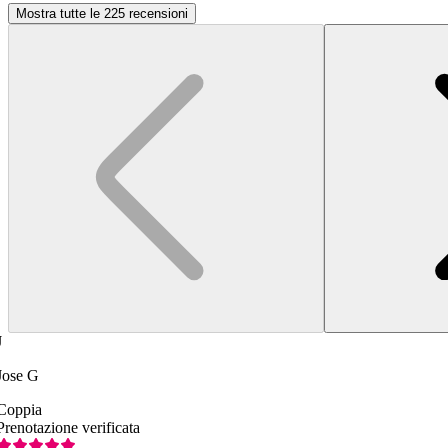
Mostra tutte le 225 recensioni
J
Jose G
Coppia
Prenotazione verificata