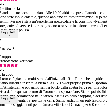
5
/5
2 settimane fa
È andato tutto secondo i piani. Alle 10.00 abbiamo preso l’autobus con 
sono state molto chiare e, quando abbiamo chiesto informazioni al perso
gentili. Per me è stata un’esperienza spettacolare e la consiglio vivament
prospettiva diversa e inoltre si possono osservare in azione i servizi di 
ambulanze e polizia.
Leggi Tutto
A
Andrew S
Gruppo
Prenotazione verificata
5
/5
Giu 2026
Il tour ci è piaciuto moltissimo dall’inizio alla fine. Entrambe le guide 
siamo riusciti a inserire la visita alla CN Tower proprio prima di sposta
all’Amsterdam e poi siamo saliti a bordo della nostra barca per il favolos
vista dall’acqua sul centro di Toronto era spettacolare. Siamo poi risaliti
nostro giro, terminando nel quartiere esclusivo dello shopping e dei rist
Leggi Tutto
trascorso la serata tra aperitivi e cena. Siamo andati in un pub favolos
uniti ai festeggiamenti per la famosa vittoria del Canada per 6-0 contro 
L