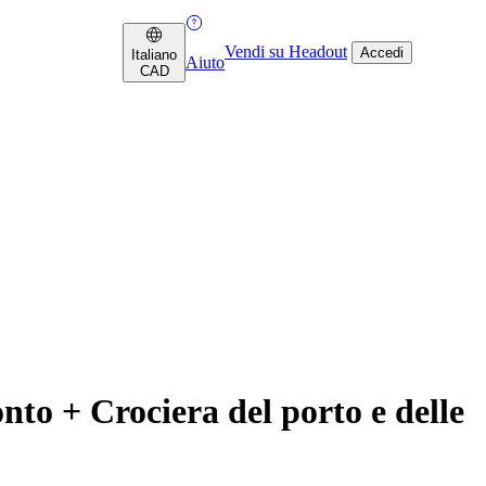
Vendi su Headout
Accedi
Italiano
Aiuto
CAD
to + Crociera del porto e delle