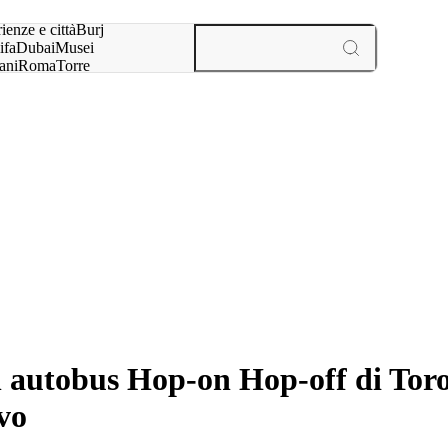
a:
ienze e città
Burj
ifa
Dubai
Musei
ani
Roma
Torre
l
Parigi
esperienze e città
autobus Hop-on Hop-off di Toron
ivo