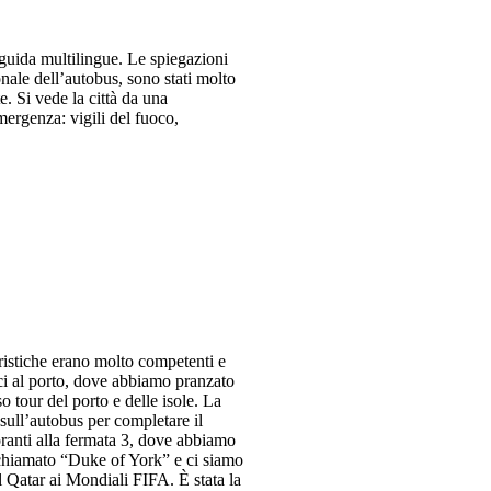
guida multilingue. Le spiegazioni
nale dell’autobus, sono stati molto
e. Si vede la città da una
emergenza: vigili del fuoco,
turistiche erano molto competenti e
rci al porto, dove abbiamo pranzato
o tour del porto e delle isole. La
 sull’autobus per completare il
oranti alla fermata 3, dove abbiamo
o chiamato “Duke of York” e ci siamo
il Qatar ai Mondiali FIFA. È stata la