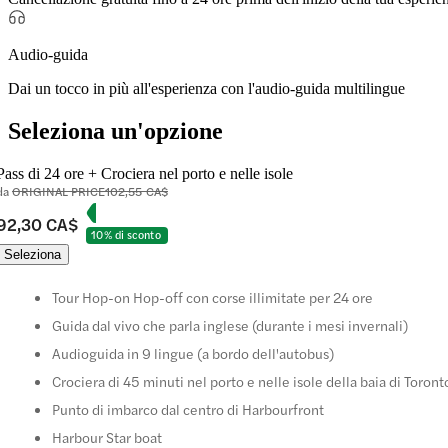
Audio-guida
Dai un tocco in più all'esperienza con l'audio-guida multilingue
Seleziona un'opzione
Pass di 24 ore + Crociera nel porto e nelle isole
da
ORIGINAL PRICE
102,55 CA$
92,30 CA$
10% di sconto
Seleziona
Tour Hop-on Hop-off con corse illimitate per 24 ore
Guida dal vivo che parla inglese (durante i mesi invernali)
Audioguida in 9 lingue (a bordo dell'autobus)
Crociera di 45 minuti nel porto e nelle isole della baia di Toront
Punto di imbarco dal centro di Harbourfront
Harbour Star boat