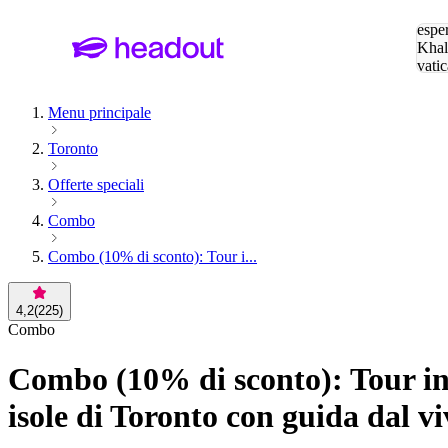
Cerc
esper
Khal
vatic
Eiffe
Menu principale
Toronto
Offerte speciali
Combo
Combo (10% di sconto): Tour i...
4,2
(
225
)
Combo
Combo (10% di sconto): Tour in 
isole di Toronto con guida dal v