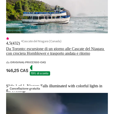
Cascate del Niagara (Canada)
4,5
(
432
)
Da Toronto: escursione di un giorno alle Cascate del Niagara 
con crociera Hornblower e trasporto andata e ritorno
da
ORIGINAL PRICE
180 CA$
146,25 CA$
19% di sconto
Slide 1 of 1, Niagara Falls illuminated with colorful lights in
Cancellazione gratuita
the evening.