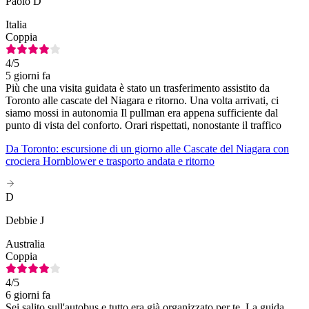
Paolo D
Italia
Coppia
4
/5
5 giorni fa
Più che una visita guidata è stato un trasferimento assistito da
Toronto alle cascate del Niagara e ritorno. Una volta arrivati, ci
siamo mossi in autonomia Il pullman era appena sufficiente dal
punto di vista del conforto. Orari rispettati, nonostante il traffico
Da Toronto: escursione di un giorno alle Cascate del Niagara con
crociera Hornblower e trasporto andata e ritorno
D
Debbie J
Australia
Coppia
4
/5
6 giorni fa
Sei salito sull'autobus e tutto era già organizzato per te. La guida