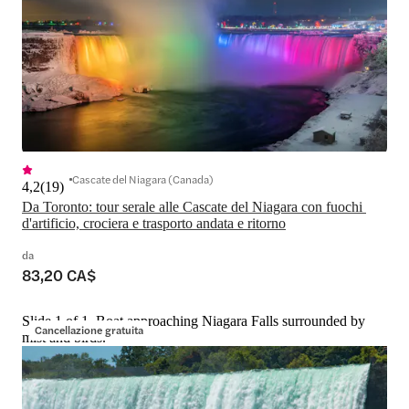
Cascate del Niagara (Canada)
4,2
(
19
)
Da Toronto: tour serale alle Cascate del Niagara con fuochi 
d'artificio, crociera e trasporto andata e ritorno
da
83,20 CA$
Slide 1 of 1, Boat approaching Niagara Falls surrounded by
Cancellazione gratuita
mist and birds.