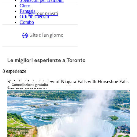
Spettacoli per Bambini
Circo
Fantasia
Tour privati
Offerte speciali
Combo
Gite di un giorno
Le migliori esperienze a Toronto
8 esperienze
Slide 1 of 1, Aerial view of Niagara Falls with Horseshoe Falls
Cancellazione gratuita
and tour boat below.