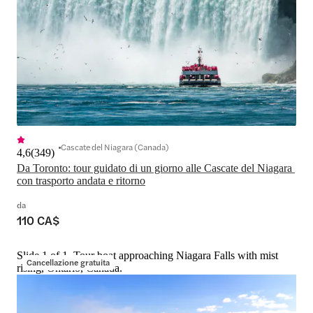
Cascate del Niagara (Canada)
4,6
(
349
)
Da Toronto: tour guidato di un giorno alle Cascate del Niagara 
con trasporto andata e ritorno
da
110 CA$
Slide 1 of 1, Tour boat approaching Niagara Falls with mist
Cancellazione gratuita
rising, Ontario, Canada.