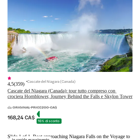
Cascate del Niagara (Canada)
4,5
(
359
)
Cascate del Niagara (Canada): tour tutto compreso con 
crociera Hornblower, Journey Behind the Falls e Skylon Tower
da
ORIGINAL PRICE
200 CA$
168,24 CA$
16% di sconto
Slide 1 of 1, Boat approaching Niagara Falls on the Voyage to
In rapido esaurimento