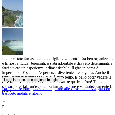
Il tour è stato fantastico: lo consiglio vivamente! Era ben organizzato
e la nostra guida, Jeremiah, è stata adorabile e davvero determinata a
farci vivere un’esperienza indimenticabile! Il giro in barca è
imperdibile! È stata un’esperienza divertente – e bagnata. Anche il
tour “Journey behind the Falls” è stato bello. È bello poter vedere le
Leggi la recensione originale in inglese
cascate da vicino ed è perfetto per scattare qualche foto! Tutto
sommato, è stata un’esperienza fantastica e ne è valsa decisamente la
Da Toronto: tour guidato di un giorno alle Cascate del Niagara con
pena!
trasporto andata e ritorno
P