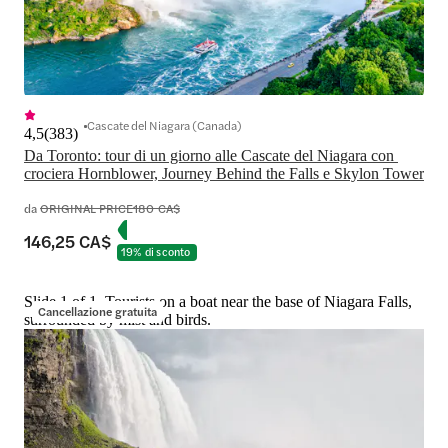
Cascate del Niagara (Canada)
4,5
(
383
)
Da Toronto: tour di un giorno alle Cascate del Niagara con 
crociera Hornblower, Journey Behind the Falls e Skylon Tower
da
ORIGINAL PRICE
180 CA$
146,25 CA$
19% di sconto
Slide 1 of 1, Tourists on a boat near the base of Niagara Falls,
Cancellazione gratuita
surrounded by mist and birds.