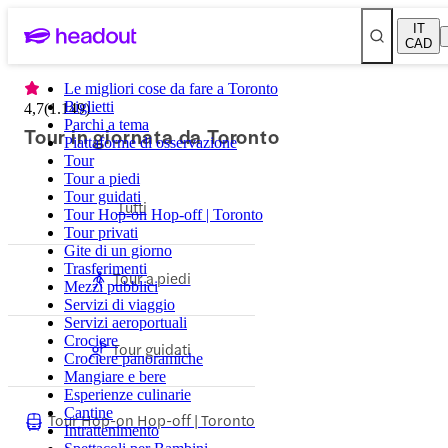
IT
CAD
Le migliori cose da fare a Toronto
Biglietti
4,7
(
1.149
)
Parchi a tema
Tour in giornata da Toronto
Piattaforme di osservazione
Tour
Tour a piedi
Tour guidati
Tutti
Tour Hop-on Hop-off | Toronto
Tour privati
Gite di un giorno
Trasferimenti
Tour a piedi
Mezzi pubblici
Servizi di viaggio
Servizi aeroportuali
Crociere
Tour guidati
Crociere panoramiche
Mangiare e bere
Esperienze culinarie
Cantine
Tour Hop-on Hop-off | Toronto
Intrattenimento