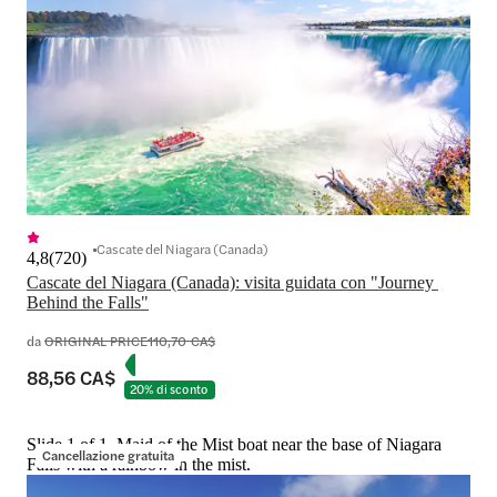
Cascate del Niagara (Canada)
4,8
(
720
)
Cascate del Niagara (Canada): visita guidata con "Journey 
Behind the Falls"
da
ORIGINAL PRICE
110,70 CA$
88,56 CA$
20% di sconto
Slide 1 of 1, Maid of the Mist boat near the base of Niagara
Cancellazione gratuita
Falls with a rainbow in the mist.