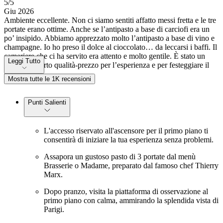
5
/5
Giu 2026
Ambiente eccellente. Non ci siamo sentiti affatto messi fretta e le tre
portate erano ottime. Anche se l’antipasto a base di carciofi era un
po’ insipido. Abbiamo apprezzato molto l’antipasto a base di vino e
champagne. Io ho preso il dolce al cioccolato… da leccarsi i baffi. Il
cameriere che ci ha servito era attento e molto gentile. È stato un
Leggi Tutto
ottimo rapporto qualità-prezzo per l’esperienza e per festeggiare il
compleanno.
Mostra tutte le 1K recensioni
Punti Salienti
L'accesso riservato all'ascensore per il primo piano ti
consentirà di iniziare la tua esperienza senza problemi.
Assapora un gustoso pasto di 3 portate dal menù
Brasserie o Madame, preparato dal famoso chef Thierry
Marx.
Dopo pranzo, visita la piattaforma di osservazione al
primo piano con calma, ammirando la splendida vista di
Parigi.