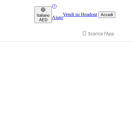
Vendi su Headout
Accedi
Italiano
Aiuto
AED
Scarica l'App