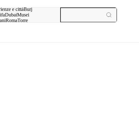
a:
ienze e città
Burj
ifa
Dubai
Musei
ani
Roma
Torre
l
Parigi
esperienze e città