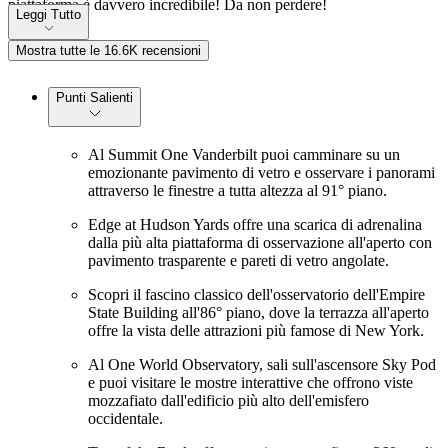
piattaforma è davvero incredibile! Da non perdere!
Leggi Tutto
Mostra tutte le 16.6K recensioni
Punti Salienti
Al Summit One Vanderbilt puoi camminare su un
emozionante pavimento di vetro e osservare i panorami
attraverso le finestre a tutta altezza al 91° piano.
Edge at Hudson Yards offre una scarica di adrenalina
dalla più alta piattaforma di osservazione all'aperto con
pavimento trasparente e pareti di vetro angolate.
Scopri il fascino classico dell'osservatorio dell'Empire
State Building all'86° piano, dove la terrazza all'aperto
offre la vista delle attrazioni più famose di New York.
Al One World Observatory, sali sull'ascensore Sky Pod
e puoi visitare le mostre interattive che offrono viste
mozzafiato dall'edificio più alto dell'emisfero
occidentale.