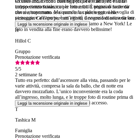
secondo me, è molto costoso per quello che offre ed è fin
Ci sono andato con i miei figli (di 14 e 8 anni) ed è stata
troppo commerciale, con le foto e tutti i negozi di souvenir
un'esperienza fantastica per entrambi. È piuttosto facile da
che si attraversano. Ma quando fa caldo e non si ha voglia di
trovare, soprattutto se si entra in un parcheggio nelle
passeggiare all’aperto, è un’attività davvero fantastica da fare.
vicinanze. Ce n'era per tutti i gusti, il negozio di souvenir era
fantastico, un po' caro ma d'altronde siamo a New York! Le
Leggi la recensione originale in inglese
foto in vendita alla fine erano davvero bellissime!
H
Hillol C
Gruppo
Prenotazione verificata
5
/5
2 settimane fa
Tutto era perfetto: dall’ascensore alla vista, passando per le
varie attività, compresa la sala da ballo, che di notte era
davvero mozzafiato. L’unico inconveniente era la coda
all’ingresso, molto lunga, e le troppe foto di routine prima di
entrare, che hanno allungato i tempi di accesso.
Leggi la recensione originale in inglese
T
Tashica M
Famiglia
Prenotazione verificata