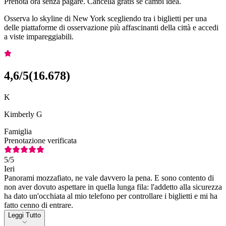
Prenota ora senza pagare. Cancella gratis se cambi idea.
Osserva lo skyline di New York scegliendo tra i biglietti per una
delle piattaforme di osservazione più affascinanti della città e accedi
a viste impareggiabili.
4,6
/5
(
16.678
)
K
Kimberly G
Famiglia
Prenotazione verificata
5
/5
Ieri
Panorami mozzafiato, ne vale davvero la pena. E sono contento di
non aver dovuto aspettare in quella lunga fila: l'addetto alla sicurezza
ha dato un'occhiata al mio telefono per controllare i biglietti e mi ha
fatto cenno di entrare.
Leggi Tutto