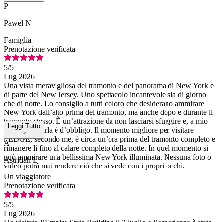
P
Pawel N
Famiglia
Prenotazione verificata
5
/5
Lug 2026
Una vista meravigliosa del tramonto e del panorama di New York e
di parte del New Jersey. Uno spettacolo incantevole sia di giorno
che di notte. Lo consiglio a tutti coloro che desiderano ammirare
New York dall’alto prima del tramonto, ma anche dopo e durante il
tramonto stesso. È un’attrazione da non lasciarsi sfuggire e, a mio
Leggi Tutto
avviso, visitarla è d’obbligo. Il momento migliore per visitare
l’EDGE, secondo me, è circa un’ora prima del tramonto completo e
A
rimanere lì fino al calare completo della notte. In quel momento si
può ammirare una bellissima New York illuminata. Nessuna foto o
Astridah L
video potrà mai rendere ciò che si vede con i propri occhi.
Un viaggiatore
Prenotazione verificata
5
/5
Lug 2026