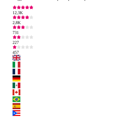
12,3K
2,8K
731
227
457