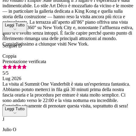
Ho visitato l’Empire State Building il 3 luglio e l’esperienza è stata
indimenticabile. Lo stile Art Déco è mozzafiato da vicino e le mostre
— in particolare la galleria dedicata a King Kong e quella sulla
storia della costruzione — hanno reso la visita ancora più ricca e
coinvolgente. La terrazza all’aperto all’86° piano offriva una vista
Leggi Tutto
incredibile a 360° su New York City e, nonostante l’affluenza estiva,
tutto si è svolto senza intoppi. È facile capire perché questo punto di
S
riferimento rimanga una delle principali attrazioni al mondo.
Consigliatissimo a chiunque visiti New York.
Serguei D
Coppia
Prenotazione verificata
5
/5
Lug 2026
La visita al Summit One Vanderbilt è stata un'esperienza fantastica.
Abbiamo potuto metterci in fila già 30 minuti prima della nostra
fascia oraria e la procedura per entrare è stata molto semplice. Ci
sono andato verso le 22:00 e la vista notturna era incredibile.
Consiglio vivamente di prenotare questa visita, soprattutto di sera!
Leggi Tutto
J
Julio O