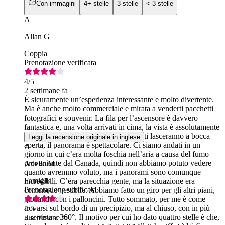
Con immagini
4+ stelle
3 stelle
< 3 stelle
A
Allan G
Coppia
Prenotazione verificata
4
/5
2 settimane fa
È sicuramente un’esperienza interessante e molto divertente.
Ma è anche molto commerciale e mirata a venderti pacchetti
fotografici e souvenir. La fila per l’ascensore è davvero
fantastica e, una volta arrivati in cima, la vista è assolutamente
incredibile. Il pavimento e gli specchi ti lasceranno a bocca
Leggi la recensione originale in inglese
aperta, il panorama è spettacolare. Ci siamo andati in un
A
giorno in cui c’era molta foschia nell’aria a causa del fumo
proveniente dal Canada, quindi non abbiamo potuto vedere
Arielle M
quanto avremmo voluto, ma i panorami sono comunque
Famiglia
incredibili. C’era parecchia gente, ma la situazione era
Prenotazione verificata
comunque gestibile. Abbiamo fatto un giro per gli altri piani,
giocando con i palloncini. Tutto sommato, per me è come
trovarsi sul bordo di un precipizio, ma al chiuso, con in più
4
/5
una vista a 360°. Il motivo per cui ho dato quattro stelle è che,
3 settimane fa