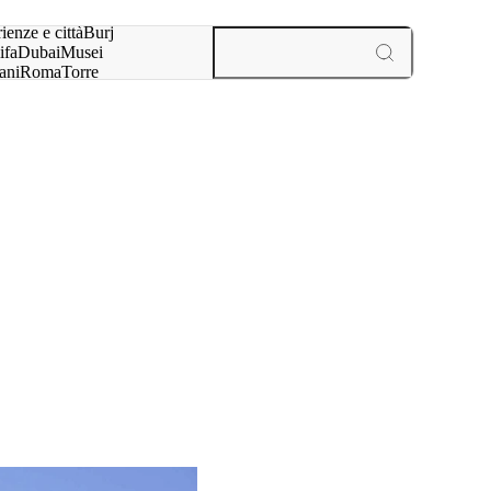
a:
ienze e città
Burj
ifa
Dubai
Musei
ani
Roma
Torre
l
Parigi
esperienze e città