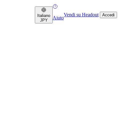
Vendi su Headout
Accedi
Italiano
Aiuto
JPY