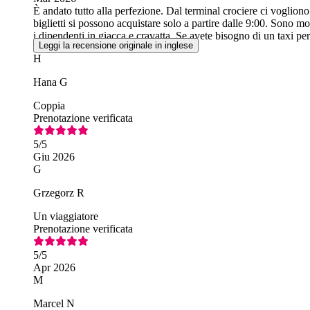
È andato tutto alla perfezione. Dal terminal crociere ci vogliono 
biglietti si possono acquistare solo a partire dalle 9:00. Sono m
i dipendenti in giacca e cravatta. Se avete bisogno di un taxi pe
Leggi la recensione originale in inglese
H
Hana G
Coppia
Prenotazione verificata
5
/5
Giu 2026
G
Grzegorz R
Un viaggiatore
Prenotazione verificata
5
/5
Apr 2026
M
Marcel N