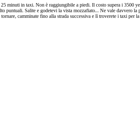
25 minuti in taxi. Non è raggiungibile a piedi. Il costo supera i 3500 yen
olto puntuali. Salite e godetevi la vista mozzafiato... Ne vale davvero la
r tornare, camminate fino alla strada successiva e lì troverete i taxi per