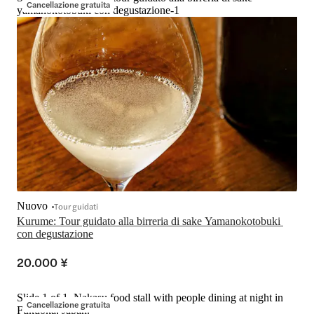
Cancellazione gratuita
yamanokotobuki con degustazione-1
Nuovo
Tour guidati
Kurume: Tour guidato alla birreria di sake Yamanokotobuki 
con degustazione
20.000 ¥
Slide 1 of 1, Nakasu food stall with people dining at night in
Cancellazione gratuita
Fukuoka, Japan.