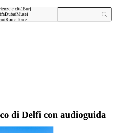
a:
ienze e città
Burj
ifa
Dubai
Musei
ani
Roma
Torre
l
Parigi
esperienze e città
ico di Delfi con audioguida