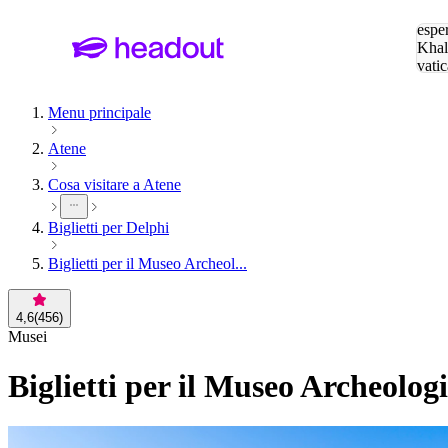
Cerc
esper
Khal
vatic
Eiffe
Menu principale
Atene
Cosa visitare a Atene
Biglietti per Delphi
Biglietti per il Museo Archeol...
4,6
(
456
)
Musei
Biglietti per il Museo Archeolog