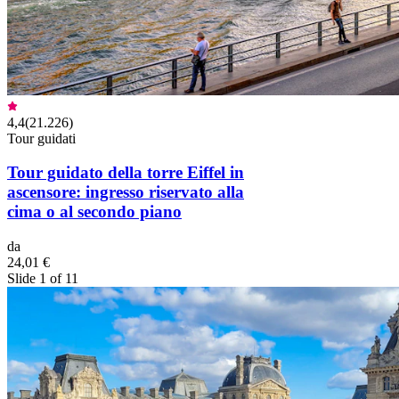
4,4
(
21.226
)
Tour guidati
Tour guidato della torre Eiffel in
ascensore: ingresso riservato alla
cima o al secondo piano
da
24,01 €
Slide 1 of 11