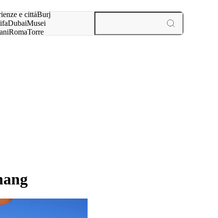
a:
ienze e città
Burj
ifa
Dubai
Musei
ani
Roma
Torre
l
Parigi
esperienze e città
enang