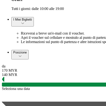
Tutti i giorni: dalle 10:00 alle 19:00
I Miei Biglietti
Riceverai a breve un'e-mail con il voucher.
Apri il voucher sul cellulare e mostralo al punto di parte
Le informazioni sul punto di partenza e altre istruzioni s
Posizione
da
170 MYR
140 MYR
Seleziona una data