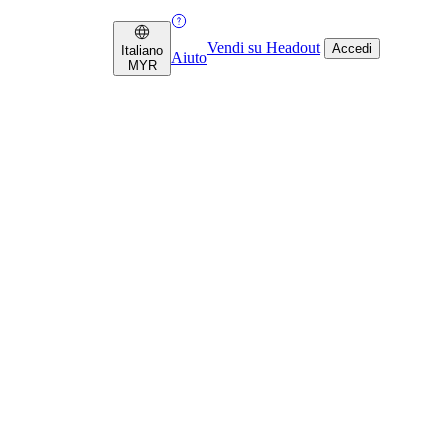
Vendi su Headout
Accedi
Italiano
Aiuto
MYR