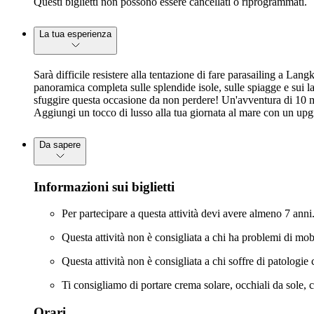
Questi biglietti non possono essere cancellati o riprogrammati.
La tua esperienza
Sarà difficile resistere alla tentazione di fare parasailing a Lan
panoramica completa sulle splendide isole, sulle spiagge e sui l
sfuggire questa occasione da non perdere! Un'avventura di 10 mi
Aggiungi un tocco di lusso alla tua giornata al mare con un upgrad
Da sapere
Informazioni sui biglietti
Per partecipare a questa attività devi avere almeno 7 anni. 
Questa attività non è consigliata a chi ha problemi di mobil
Questa attività non è consigliata a chi soffre di patologie c
Ti consigliamo di portare crema solare, occhiali da sole,
Orari