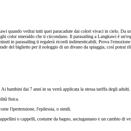
gkawi quando vedrai tutti quei paracadute dai colori vivaci in cielo. Da un
aghi color smeraldo che ti circondano. Il parasailing a Langkawi è un'es
nuti in parasailing ti regalerà ricordi indimenticabili. Prova l'emozio
e del biglietto per il noleggio di un divano da spiaggia, così potrai ril
Ai bambini dai 7 anni in su verrà applicata la stessa tariffa degli adulti.
ità fisica.
ome l'ipertensione, l'epilessia, o simili.
 cappellini o cappelli, costume da bagno, asciugamano e un cambio di ves