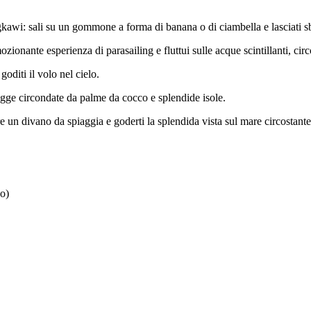
ngkawi: sali su un gommone a forma di banana o di ciambella e lasciati sb
ozionante esperienza di parasailing e fluttui sulle acque scintillanti, c
goditi il volo nel cielo.
agge circondate da palme da cocco e splendide isole.
re un divano da spiaggia e goderti la splendida vista sul mare circostante
o)