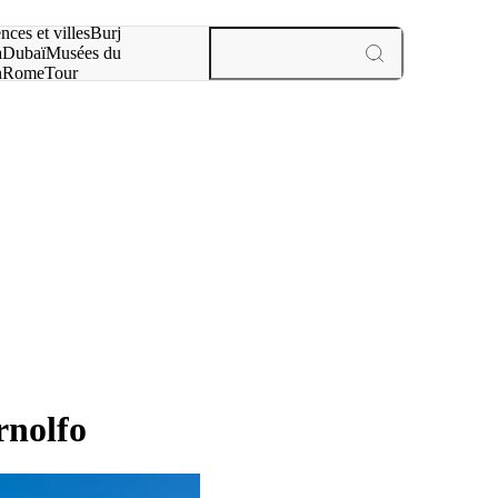
otre recherche :
nces et villes
Burj
a
Dubaï
Musées du
n
Rome
Tour
aris
expériences et villes
rnolfo