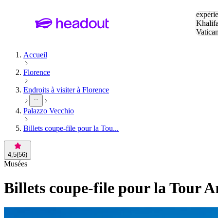
Tapez v
expérie
Khalif
Vatica
Eiffel
P
Accueil
Florence
Endroits à visiter à Florence
Palazzo Vecchio
Billets coupe-file pour la Tou...
4,5
(
56
)
Musées
Billets coupe-file pour la Tour A