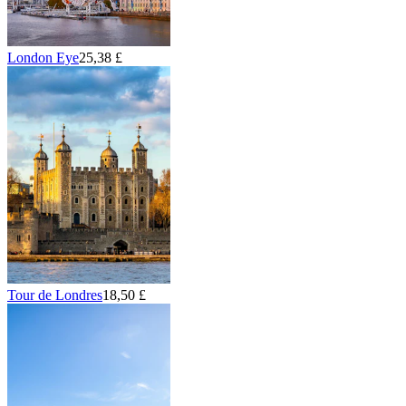
London Eye
25,38 £
Tour de Londres
18,50 £