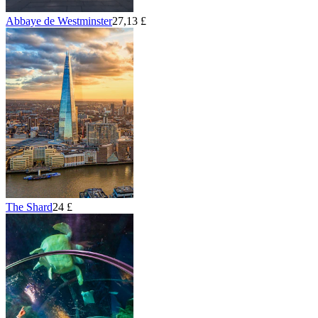
Abbaye de Westminster
27,13 £
The Shard
24 £