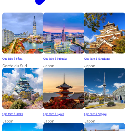
Que faire à Séoul
Que faire à Fukuoka
Que faire à Hiroshima
Corée du Sud
Japon
Japon
Que faire à Osaka
Que faire à Kyoto
Que faire à Nagoya
Japon
Japon
Japon