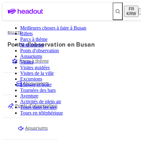
FR
KRW
Meilleures choses à faire à Busan
BILLETS
Billets
Parcs à thème
Ponts d'observation en Busan
Monuments
Ponts d'observation
Aquariums
Parcs à thème
Visites
Visites guidées
Visites de la ville
Excursions
Monuments
Manger et boire
Tournées des bars
Aventure
Activités de plein air
Ponts d'observation
Tours dans les airs
Tours en téléphérique
Aquariums