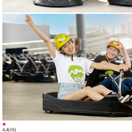
4,4
(
16
)