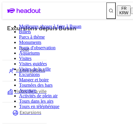
FR
KRW
Excursions depuis Busan
Meilleures choses à faire à Busan
Billets
Parcs à thème
Monuments
Ponts d'observation
Tout
Aquariums
Visites
Visites guidées
Visites de la ville
Visites guidées
Excursions
Manger et boire
Tournées des bars
Visites de la ville
Aventure
Activités de plein air
Tours dans les airs
Tours en téléphérique
Excursions