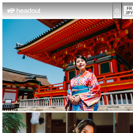
FR
JPY