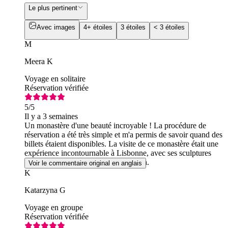
Le plus pertinent
Avec images
4+ étoiles
3 étoiles
< 3 étoiles
M
Meera K
Voyage en solitaire
Réservation vérifiée
5
/5
Il y a 3 semaines
Un monastère d'une beauté incroyable ! La procédure de
réservation a été très simple et m'a permis de savoir quand des
billets étaient disponibles. La visite de ce monastère était une
expérience incontournable à Lisbonne, avec ses sculptures
raffinées et magnifiques à chaque coin.
Voir le commentaire original en anglais
K
Katarzyna G
Voyage en groupe
Réservation vérifiée