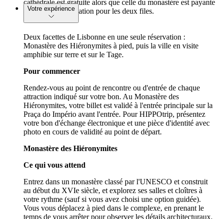
cathédrale est gratuite alors que celle du monastère est payante
Votre expérience
mais aucune indication pour les deux files.
Deux facettes de Lisbonne en une seule réservation :
Monastère des Hiéronymites à pied, puis la ville en visite
amphibie sur terre et sur le Tage.
Pour commencer
Rendez-vous au point de rencontre ou d'entrée de chaque
attraction indiqué sur votre bon. Au Monastère des
Hiéronymites, votre billet est validé à l'entrée principale sur la
Praça do Império avant l'entrée. Pour HIPPOtrip, présentez
votre bon d'échange électronique et une pièce d'identité avec
photo en cours de validité au point de départ.
Monastère des Hiéronymites
Ce qui vous attend
Entrez dans un monastère classé par l'UNESCO et construit
au début du XVIe siècle, et explorez ses salles et cloîtres à
votre rythme (sauf si vous avez choisi une option guidée).
Vous vous déplacez à pied dans le complexe, en prenant le
temps de vous arrêter pour observer les détails architecturaux.