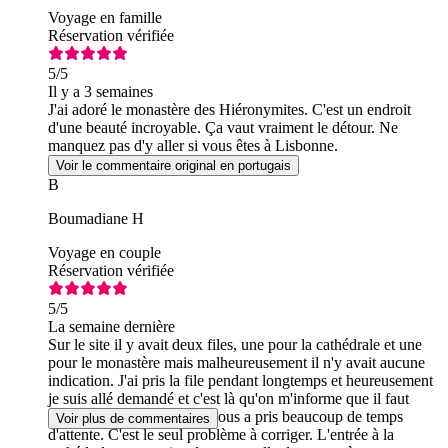
Voyage en famille
Réservation vérifiée
5
/5
Il y a 3 semaines
J'ai adoré le monastère des Hiéronymites. C'est un endroit
d'une beauté incroyable. Ça vaut vraiment le détour. Ne
manquez pas d'y aller si vous êtes à Lisbonne.
Voir le commentaire original en portugais
B
Boumadiane H
Voyage en couple
Réservation vérifiée
5
/5
La semaine dernière
Sur le site il y avait deux files, une pour la cathédrale et une
pour le monastère mais malheureusement il n'y avait aucune
indication. J'ai pris la file pendant longtemps et heureusement
je suis allé demandé et c'est là qu'on m'informe que il faut
passer à l'autre file ce qui nous a pris beaucoup de temps
Voir plus de commentaires
d'attente. C'est le seul problème à corriger. L'entrée à la