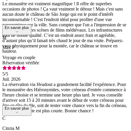
Le monastère est vraiment magnifique ! Il offre de superbes
occasions de photos ! Ça vaut vraiment le détour ! Mais c'est sans
aucun doute le château de São Jorge qui est le point d'intérêt
incontournable ! C'est l'endroit idéal pour profiter d'une vue
panoramique sur la ville. Sans compter que l'on a l'impression de se
En savoir plus
retrouver dans ces scènes de films médiévaux. Les infrastructures
sont de bonne qualité. C’est un endroit assez frais et agréable,
M
d’autant plus qu’il faisait très chaud le jour de ma visite. Préparez-
vous physiquement pour la montée, car le château se trouve en
Max P
hauteur.
Voyage en couple
Réservation vérifiée
5
/5
Juil. 2026
La réservation via Headout a grandement facilité l'expérience. Pour
le monastère des Hiéronymites, votre créneau d'entrée commence à
l'heure choisie et se termine une heure plus tard. Je vous conseille
d'arriver soit 15 à 20 minutes avant le début de votre créneau pour
être en tête de file, soit de tenter votre chance vers la fin du créneau,
En savoir plus
où la file d'attente est plus courte. Bonne chance !
C
Cinzia M